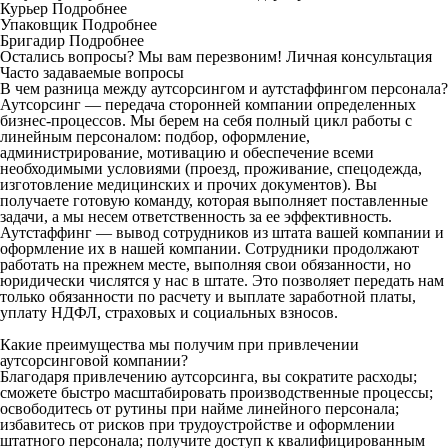
Курьер
Подробнее
Упаковщик
Подробнее
Бригадир
Подробнее
Остались вопросы? Мы вам перезвоним!
Личная консультация
Часто задаваемые вопросы
В чем разница между аутсорсингом и аутстаффингом персонала?
Аутсорсинг — передача сторонней компании определенных
бизнес-процессов. Мы берем на себя полный цикл работы с
линейным персоналом: подбор, оформление,
администрирование, мотивацию и обеспечение всеми
необходимыми условиями (проезд, проживание, спецодежда,
изготовление медицинских и прочих документов). Вы
получаете готовую команду, которая выполняет поставленные
задачи, а мы несем ответственность за ее эффективность.
Аутстаффинг — вывод сотрудников из штата вашей компании и
оформление их в нашей компании. Сотрудники продолжают
работать на прежнем месте, выполняя свои обязанности, но
юридически числятся у нас в штате. Это позволяет передать нам
только обязанности по расчету и выплате заработной платы,
уплату НДФЛ, страховых и социальных взносов.
Какие преимущества мы получим при привлечении
аутсорсинговой компании?
Благодаря привлечению аутсорсинга, вы сократите расходы;
сможете быстро масштабировать производственные процессы;
освободитесь от рутины при найме линейного персонала;
избавитесь от рисков при трудоустройстве и оформлении
штатного персонала; получите доступ к квалифицированным