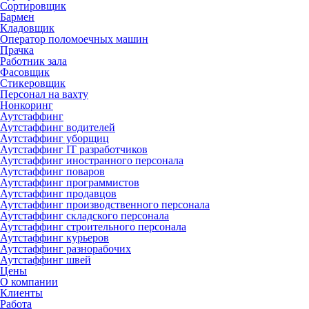
Сортировщик
Бармен
Кладовщик
Оператор поломоечных машин
Прачка
Работник зала
Фасовщик
Стикеровщик
Персонал на вахту
Нонкоринг
Аутстаффинг
Аутстаффинг водителей
Аутстаффинг уборщиц
Аутстаффинг IT разработчиков
Аутстаффинг иностранного персонала
Аутстаффинг поваров
Аутстаффинг программистов
Аутстаффинг продавцов
Аутстаффинг производственного персонала
Аутстаффинг складского персонала
Аутстаффинг строительного персонала
Аутстаффинг курьеров
Аутстаффинг разнорабочих
Аутстаффинг швей
Цены
О компании
Клиенты
Работа