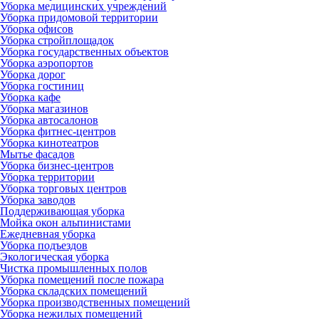
Уборка медицинских учреждений
Уборка придомовой территории
Уборка офисов
Уборка стройплощадок
Уборка государственных объектов
Уборка аэропортов
Уборка дорог
Уборка гостиниц
Уборка кафе
Уборка магазинов
Уборка автосалонов
Уборка фитнес-центров
Уборка кинотеатров
Мытье фасадов
Уборка бизнес-центров
Уборка территории
Уборка торговых центров
Уборка заводов
Поддерживающая уборка
Мойка окон альпинистами
Ежедневная уборка
Уборка подъездов
Экологическая уборка
Чистка промышленных полов
Уборка помещений после пожара
Уборка складских помещений
Уборка производственных помещений
Уборка нежилых помещений