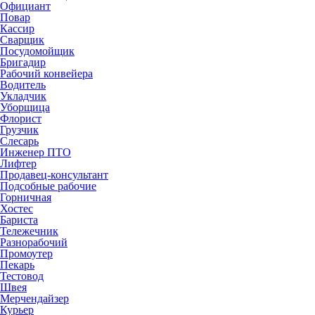
Официант
Повар
Кассир
Сварщик
Посудомойщик
Бригадир
Рабочий конвейера
Водитель
Укладчик
Уборщица
Флорист
Грузчик
Слесарь
Инженер ПТО
Лифтер
Продавец-консультант
Подсобные рабочие
Горничная
Хостес
Бариста
Тележечник
Разнорабочий
Промоутер
Пекарь
Тестовод
Швея
Мерчендайзер
Курьер