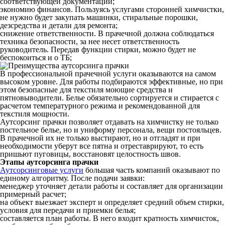
соответствующей документации;
экономию финансов. Пользуясь услугами сторонней химчистки,
не нужно будет закупать машинки, стиральные порошки,
дезсредства и детали для ремонта;
снижение ответственности. В прачечной должна соблюдаться
техника безопасности, за нее несет ответственность
руководитель. Передав функции стирки, можно будет не
беспокоиться и о ТБ;
В профессиональной прачечной услуги оказываются на самом
высоком уровне. Для работы подбираются эффективные, но при
этом безопасные для текстиля моющие средства и
пятновыводители. Белье обязательно сортируется и стирается с
расчетом температурного режима и рекомендованной для
текстиля мощности.
Аутсорсинг прачки позволяет отдавать на химчистку не только
постельное белье, но и униформу персонала, вещи постояльцев.
В прачечной их не только выстирают, но и отгладят и при
необходимости уберут все пятна и отреставрируют, то есть
пришьют пуговицы, восстановят целостность швов.
Этапы аутсорсинга прачки
Аутсорсинговые услуги
большая часть компаний оказывают по
единому алгоритму. После подачи заявки:
менеджер уточняет детали работы и составляет для организации
примерный расчет;
на объект выезжает эксперт и определяет средний объем стирки,
условия для передачи и приемки белья;
составляется план работы. В него входит кратность химчисток,