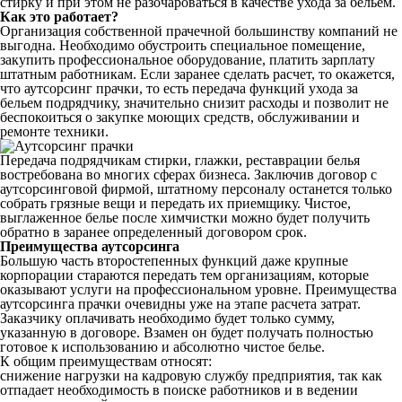
стирку и при этом не разочароваться в качестве ухода за бельем.
Как это работает?
Организация собственной прачечной большинству компаний не
выгодна. Необходимо обустроить специальное помещение,
закупить профессиональное оборудование, платить зарплату
штатным работникам. Если заранее сделать расчет, то окажется,
что аутсорсинг прачки, то есть передача функций ухода за
бельем подрядчику, значительно снизит расходы и позволит не
беспокоиться о закупке моющих средств, обслуживании и
ремонте техники.
Передача подрядчикам стирки, глажки, реставрации белья
востребована во многих сферах бизнеса. Заключив договор с
аутсорсинговой фирмой, штатному персоналу останется только
собрать грязные вещи и передать их приемщику. Чистое,
выглаженное белье после химчистки можно будет получить
обратно в заранее определенный договором срок.
Преимущества аутсорсинга
Большую часть второстепенных функций даже крупные
корпорации стараются передать тем организациям, которые
оказывают услуги на профессиональном уровне. Преимущества
аутсорсинга прачки очевидны уже на этапе расчета затрат.
Заказчику оплачивать необходимо будет только сумму,
указанную в договоре. Взамен он будет получать полностью
готовое к использованию и абсолютно чистое белье.
К общим преимуществам относят:
снижение нагрузки на кадровую службу предприятия, так как
отпадает необходимость в поиске работников и в ведении