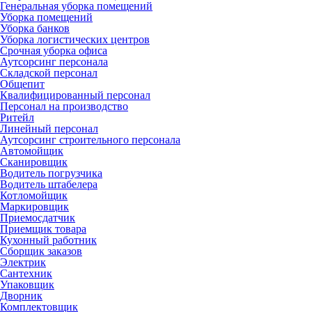
Генеральная уборка помещений
Уборка помещений
Уборка банков
Уборка логистических центров
Срочная уборка офиса
Аутсорсинг персонала
Складской персонал
Общепит
Квалифицированный персонал
Персонал на производство
Ритейл
Линейный персонал
Аутсорсинг строительного персонала
Автомойщик
Сканировщик
Водитель погрузчика
Водитель штабелера
Котломойщик
Маркировщик
Приемосдатчик
Приемщик товара
Кухонный работник
Сборщик заказов
Электрик
Сантехник
Упаковщик
Дворник
Комплектовщик