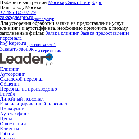
Выберите ваш регион
Москва
Санкт-Петербург
Ваш город:
Москва
+7 495 165-07-79
zakaz@leapro.ru
заказ услуг
Для ускорения обработки заявки на предоставление услуг
клининга и аутстаффинга, необходимо приложить к письму
заполненные файлы:
Заявка клининг
Заявка предоставление
персонала
hr@leapro.ru
для соискателей
Заказать звонок
мы перезвоним
Клининг
Аутсорсинг
Складской персонал
Общепит
Персонал на производство
Ритейл
Линейный персонал
Квалифицированный персонал
Нонкоринг
Аутстаффинг
Цены
О компании
Клиенты
Работа
Статьи