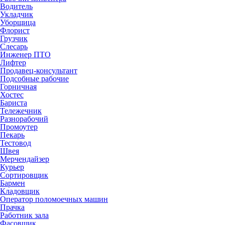
Водитель
Укладчик
Уборщица
Флорист
Грузчик
Слесарь
Инженер ПТО
Лифтер
Продавец-консультант
Подсобные рабочие
Горничная
Хостес
Бариста
Тележечник
Разнорабочий
Промоутер
Пекарь
Тестовод
Швея
Мерчендайзер
Курьер
Сортировщик
Бармен
Кладовщик
Оператор поломоечных машин
Прачка
Работник зала
Фасовщик