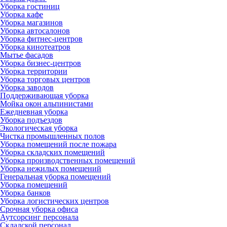
Уборка гостиниц
Уборка кафе
Уборка магазинов
Уборка автосалонов
Уборка фитнес-центров
Уборка кинотеатров
Мытье фасадов
Уборка бизнес-центров
Уборка территории
Уборка торговых центров
Уборка заводов
Поддерживающая уборка
Мойка окон альпинистами
Ежедневная уборка
Уборка подъездов
Экологическая уборка
Чистка промышленных полов
Уборка помещений после пожара
Уборка складских помещений
Уборка производственных помещений
Уборка нежилых помещений
Генеральная уборка помещений
Уборка помещений
Уборка банков
Уборка логистических центров
Срочная уборка офиса
Аутсорсинг персонала
Складской персонал