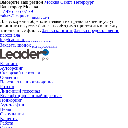
Выберите ваш регион
Москва
Санкт-Петербург
Ваш город:
Москва
+7 495 165-07-79
zakaz@leapro.ru
заказ услуг
Для ускорения обработки заявки на предоставление услуг
клининга и аутстаффинга, необходимо приложить к письму
заполненные файлы:
Заявка клининг
Заявка предоставление
персонала
hr@leapro.ru
для соискателей
Заказать звонок
мы перезвоним
Клининг
Аутсорсинг
Складской персонал
Общепит
Персонал на производство
Ритейл
Линейный персонал
Квалифицированный персонал
Нонкоринг
Аутстаффинг
Цены
О компании
Клиенты
Работа
Статьи