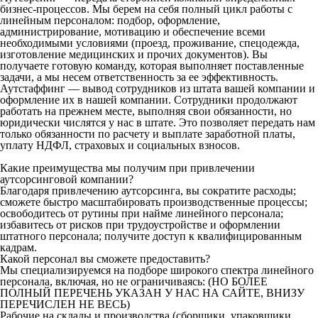
бизнес-процессов. Мы берем на себя полный цикл работы с
линейным персоналом: подбор, оформление,
администрирование, мотивацию и обеспечение всеми
необходимыми условиями (проезд, проживание, спецодежда,
изготовление медицинских и прочих документов). Вы
получаете готовую команду, которая выполняет поставленные
задачи, а мы несем ответственность за ее эффективность.
Аутстаффинг — вывод сотрудников из штата вашей компании и
оформление их в нашей компании. Сотрудники продолжают
работать на прежнем месте, выполняя свои обязанности, но
юридически числятся у нас в штате. Это позволяет передать нам
только обязанности по расчету и выплате заработной платы,
уплату НДФЛ, страховых и социальных взносов.
Какие преимущества мы получим при привлечении
аутсорсинговой компании?
Благодаря привлечению аутсорсинга, вы сократите расходы;
сможете быстро масштабировать производственные процессы;
освободитесь от рутины при найме линейного персонала;
избавитесь от рисков при трудоустройстве и оформлении
штатного персонала; получите доступ к квалифицированным
кадрам.
Какой персонал вы сможете предоставить?
Мы специализируемся на подборе широкого спектра линейного
персонала, включая, но не ограничиваясь: (НО БОЛЕЕ
ПОЛНЫЙ ПЕРЕЧЕНЬ УКАЗАН У НАС НА САЙТЕ, ВНИЗУ
ПЕРЕЧИСЛЕН НЕ ВЕСЬ)
Рабочие на склады и производства (сборщики, упаковщики,