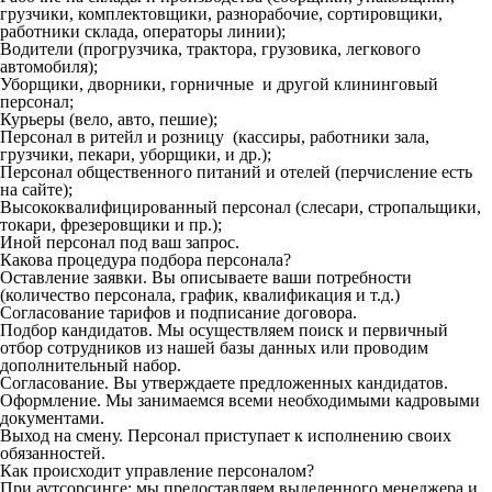
грузчики, комплектовщики, разнорабочие, сортировщики,
работники склада, операторы линии);
Водители (прогрузчика, трактора, грузовика, легкового
автомобиля);
Уборщики, дворники, горничные и другой клининговый
персонал;
Курьеры (вело, авто, пешие);
Персонал в ритейл и розницу (кассиры, работники зала,
грузчики, пекари, уборщики, и др.);
Персонал общественного питаний и отелей (перчисление есть
на сайте);
Высококвалифицированный персонал (слесари, стропальщики,
токари, фрезеровщики и пр.);
Иной персонал под ваш запрос.
Какова процедура подбора персонала?
Оставление заявки. Вы описываете ваши потребности
(количество персонала, график, квалификация и т.д.)
Согласование тарифов и подписание договора.
Подбор кандидатов. Мы осуществляем поиск и первичный
отбор сотрудников из нашей базы данных или проводим
дополнительный набор.
Согласование. Вы утверждаете предложенных кандидатов.
Оформление. Мы занимаемся всеми необходимыми кадровыми
документами.
Выход на смену. Персонал приступает к исполнению своих
обязанностей.
Как происходит управление персоналом?
При аутсорсинге: мы предоставляем выделенного менеджера и