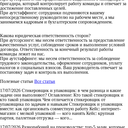
бригадира, который контролирует работу команды и отвечает за
достижение поставленных целей.
При аутстаффинге: сотрудники подчиняются вашему
непосредственному руководителю на рабочем месте, а мы
занимаемся кадровым и бухгалтерским сопровождением.
Какова юридическая ответственность сторон?
При аутсорсинге: мы несем ответственность за предоставление
качественных услуг, соблюдение сроков и выполнение условий
договора. Ответственность за конечный результат работы
команды лежит на нас.
При аутстаффинге: мы несем ответственность за соблюдение
трудового законодательства, оформление сотрудников, уплату
налогов и социальных взносов. Ваш руководитель отвечает за
постановку задач и контроль их выполнения.
Полезные статьи
Все статьи
17/07/2026
Стикеровщик и упаковщик: в чем разница и какие
задачи они выполняют?
Оглавление: Кто такой стикеровщик и
кто такой упаковщик Чем отличается стикеровщик от
упаковщика по задачам и навыкам Стикеровщик и упаковщик
вместе: как организовать совместную работу Кейс: интернет-
магазин с мелкой упаковкой — кого нанять Кейс: крупная
партия, паллетная отгрузка — кого...
17/07/2026
Разнорабочий на производстве: топ-5 задач, которые