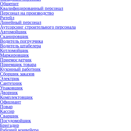
Общепит
Квалифицированный персонал
Персонал на производство
Ритейл
Линейный персонал
Аутсорсинг строительного персонала
Автомойщик
Сканировщик
Водитель погрузчика
Водитель штабелера
Котломойщик
Маркировщик
Приемосдатчик
Приемщик товара
Кухонный работник
Сборщик заказов
Электрик
Сантехник
Упаковщик
Дворник
Комплектовщик
Официант
Повар
Кассир
Сварщик
Посудомойщик
Бригадир
Рабочий конвейера