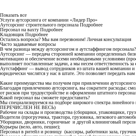
Показать все
Услуги аутсорсинга от компании «Лидер Про»
Аутсорсинг строительного персонала
Подробнее
Персонал на вахту
Подробнее
Кладовщик
Подробнее
Остались вопросы? Мы вам перезвоним!
Личная консультация
Часто задаваемые вопросы
В чем разница между аутсорсингом и аутстаффингом персонала?
Аутсорсинг — передача сторонней компании определенных бизн
мотивацию и обеспечение всеми необходимыми условиями (проез
выполняет поставленные задачи, а мы несем ответственность за 
Аутстаффинг — вывод сотрудников из штата вашей компании и 
юридически числятся у нас в штате. Это позволяет передать на
Какие преимущества мы получим при привлечении аутсорсинг
Благодаря привлечению аутсорсинга, вы сократите расходы; см
от рисков при трудоустройстве и оформлении штатного персона
Какой персонал вы сможете предоставить?
Мы специализируемся на подборе широкого спектра линейн
ПЕРЕЧИСЛЕН НЕ ВЕСЬ)
Рабочие на склады и производства (сборщики, упаковщики, гру
Водители (прогрузчика, трактора, грузовика, легкового автомоби
Уборщики, дворники, горничные и другой клининговый персон
Курьеры (вело, авто, пешие);
Персонал в ритейл и розницу (кассиры, работники зала, грузчики