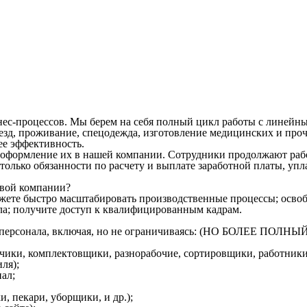
ес-процессов. Мы берем на себя полный цикл работы с линейны
д, проживание, спецодежда, изготовление медицинских и прочи
ее эффективность.
оформление их в нашей компании. Сотрудники продолжают работ
м только обязанности по расчету и выплате заработной платы, у
овой компании?
ожете быстро масштабировать производственные процессы; освоб
ла; получите доступ к квалифицированным кадрам.
ого персонала, включая, но не ограничиваясь: (НО БОЛЕЕ 
зчики, комплектовщики, разнорабочие, сортировщики, работники
ля);
ал;
, пекари, уборщики, и др.);