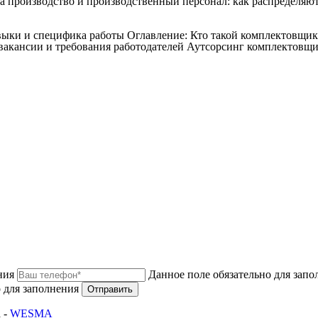
а производство и производственный персонал: как распределяют
авыки и специфика работы
Оглавление: Кто такой комплектовщи
акансии и требования работодателей Аутсорсинг комплектовщи
ния
Данное поле обязательно для запо
 для заполнения
Отправить
 -
WESMA