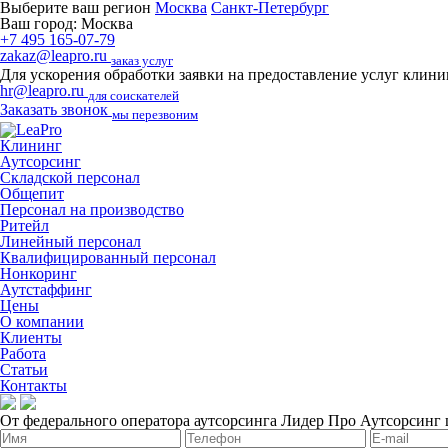
Выберите ваш регион
Москва
Санкт-Петербург
Ваш город:
Москва
+7 495 165-07-79
zakaz@leapro.ru
заказ услуг
Для ускорения обработки заявки на предоставление услуг клин
hr@leapro.ru
для соискателей
Заказать звонок
мы перезвоним
Клининг
Аутсорсинг
Складской персонал
Общепит
Персонал на производство
Ритейл
Линейный персонал
Квалифицированный персонал
Нонкоринг
Аутстаффинг
Цены
О компании
Клиенты
Работа
Статьи
Контакты
От федерального оператора аутсорсинга Лидер Про
Аутсорсинг 