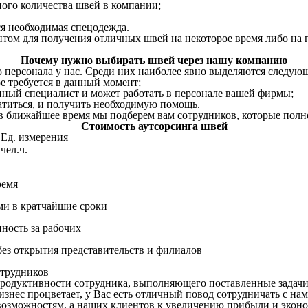
ого количества швей в компании;
ся необходимая спецодежда.
том для получения отличных швей на некоторое время либо на 
Почему нужно выбирать швей через нашу компанию
о персонала у нас. Среди них наиболее явно выделяются следую
е требуется в данный момент;
нный специалист и может работать в персонале вашей фирмы;
ратиться, и получить необходимую помощь.
 в ближайшее время мы подберем вам сотрудников, которые пол
Стоимость аутсорсинга швей
Ед. измерения
чел.ч.
ремя
ми в кратчайшие сроки
нность за рабочих
ез открытия представительств и филиалов
трудников
продуктивности сотрудника, выполняющего поставленные задачи
знес процветает, у Вас есть отличный повод сотрудничать с нам
озможностям, а наших клиентов к увеличению прибыли и эконо