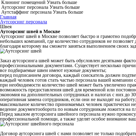
Клининг помещений
Узнать больше
Аутсорсинг персонала
Узнать больше
Аутстаффинг персонала
Узнать больше
Главная
Аутсорсинг персонала
Швея
Аутсорсинг швей в Москве
Аутсорсинг швей в Москве позволяет быстро и грамотно подобр
небольших компаний, где количество сотрудников не позволяет 
благодаря которому вы сможете заняться выполнением своих зад
Заказ аутсорсинга швей может быть обусловлен десятками факто
профессиональными документами. Существует несколько причин
все подбираемые швеи имеют нужные документы;
перед подписанием договора, каждый соискатель должен подтве
каждый человек готов стать частью персонала вашей компании с
при необходимости количество швей может быть увеличено пра
возможность предоставления швей для временной или постоянн
экономия на дополнительных сотрудниках и налогах с них до 3
оперативная замена сотрудников, если они не выходят на работу
максимальное количество принимаемых человек практически не
ведение документооборота по новым сотрудникам ложится на п
Перед заказом аутсорсинга швейного персонала нужно проконсу
профессиональной помощи, а также уделят особое внимание ва
Договор аутсорсинга швей с нами позволяет не только подобрат