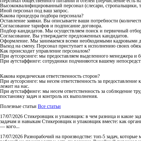
Персонал общественного питаний и отелей (перчисление есть на
Высококвалифицированный персонал (слесари, стропальщики, то
Иной персонал под ваш запрос.
Какова процедура подбора персонала?
Оставление заявки. Вы описываете ваши потребности (количеств
Согласование тарифов и подписание договора.
Подбор кандидатов. Мы осуществляем поиск и первичный отбор
Согласование. Вы утверждаете предложенных кандидатов.
Оформление. Мы занимаемся всеми необходимыми кадровыми д
Выход на смену. Персонал приступает к исполнению своих обяз
Как происходит управление персоналом?
При аутсорсинге: мы предоставляем выделенного менеджера и б
При аутстаффинге: сотрудники подчиняются вашему непосредст
Какова юридическая ответственность сторон?
При аутсорсинге: мы несем ответственность за предоставление 
лежит на нас.
При аутстаффинге: мы несем ответственность за соблюдение тру
постановку задач и контроль их выполнения.
Полезные статьи
Все статьи
17/07/2026
Стикеровщик и упаковщик: в чем разница и какие за
задачам и навыкам Стикеровщик и упаковщик вместе: как органи
— кого...
17/07/2026
Разнорабочий на производстве: топ-5 задач, которые