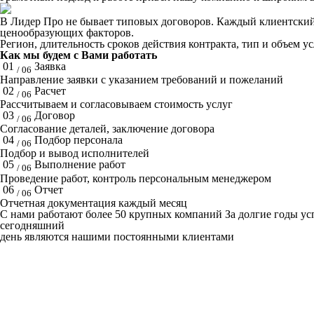
В Лидер Про не бывает типовых договоров. Каждый клиентский 
ценообразующих факторов.
Регион, длительность сроков действия контракта, тип и объем у
Как мы будем с Вами работать
01
Заявка
/ 06
Направление заявки с указанием требований и пожеланий
02
Расчет
/ 06
Рассчитываем и согласовываем стоимость услуг
03
Договор
/ 06
Согласование деталей, заключение договора
04
Подбор персонала
/ 06
Подбор и вывод исполнителей
05
Выполнение работ
/ 06
Проведение работ, контроль персональным менеджером
06
Отчет
/ 06
Отчетная документация каждый месяц
C нами работают
более 50
крупных компаний
За долгие годы у
сегодняшний
день являются нашими постоянными клиентами