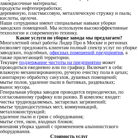
лакокрасочные материалы;
продукты нефтепереработки;
деревянную, пластмассовую, металлическую стружку и пыль;
кислоты, щелочи.
Наши сотрудники имеют специальные навыки уборки
заводских помещений. Мы используем высокоэффективные
технологии и современную технику.
Какие услуги по уборке завода мы предлагаем?
Многолетний опыт работы Лидер Про в Москве и регионах
позволяет предложить клиентам полный спектр услуг по уборке
заводских, подсобных,
офисных помещений предприятия
, а
также прилегающей территории.
Текущее
поддержание чистоты на предприятии
может
проводиться ежедневно или по графику. Включает в себя:
влажную механизированную, ручную очистку пола в цехах;
санитарную обработку санузлов, душевых помещений;
мытье полов, удаление пыли в бытовках, раздевалках;
вынос мусора.
Генеральная уборка заводов проводится периодически, по
согласованному графику или разово. В комплекс входит:
чистка трудноудаляемых, застарелых загрязнений;
мытье труднодоступных мест, коммуникаций,
металлоконструкций;
удаление пыли и грязи с оборудования;
мытье стен, окон, входных блоков;
внешняя уборка зданий с применением альпинистского
оборудования.
Стоимость услуг