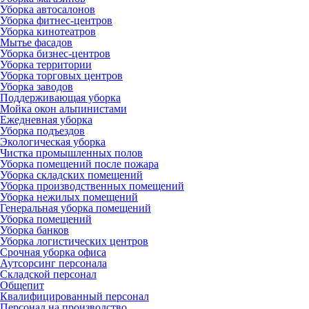
Уборка автосалонов
Уборка фитнес-центров
Уборка кинотеатров
Мытье фасадов
Уборка бизнес-центров
Уборка территории
Уборка торговых центров
Уборка заводов
Поддерживающая уборка
Мойка окон альпинистами
Ежедневная уборка
Уборка подъездов
Экологическая уборка
Чистка промышленных полов
Уборка помещений после пожара
Уборка складских помещений
Уборка производственных помещений
Уборка нежилых помещений
Генеральная уборка помещений
Уборка помещений
Уборка банков
Уборка логистических центров
Срочная уборка офиса
Аутсорсинг персонала
Складской персонал
Общепит
Квалифицированный персонал
Персонал на производство