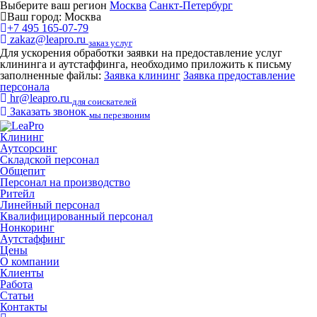
Выберите ваш регион
Москва
Санкт-Петербург
Ваш город:
Москва
+7 495 165-07-79
zakaz@leapro.ru
заказ услуг
Для ускорения обработки заявки на предоставление услуг
клининга и аутстаффинга, необходимо приложить к письму
заполненные файлы:
Заявка клининг
Заявка предоставление
персонала
hr@leapro.ru
для соискателей
Заказать звонок
мы перезвоним
Клининг
Аутсорсинг
Складской персонал
Общепит
Персонал на производство
Ритейл
Линейный персонал
Квалифицированный персонал
Нонкоринг
Аутстаффинг
Цены
О компании
Клиенты
Работа
Статьи
Контакты