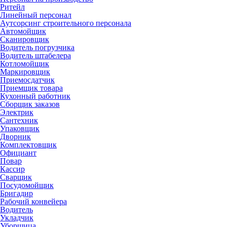
Ритейл
Линейный персонал
Аутсорсинг строительного персонала
Автомойщик
Сканировщик
Водитель погрузчика
Водитель штабелера
Котломойщик
Маркировщик
Приемосдатчик
Приемщик товара
Кухонный работник
Сборщик заказов
Электрик
Сантехник
Упаковщик
Дворник
Комплектовщик
Официант
Повар
Кассир
Сварщик
Посудомойщик
Бригадир
Рабочий конвейера
Водитель
Укладчик
Уборщица