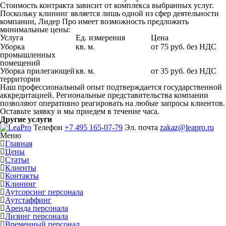
Стоимость контракта зависит от комплекса выбранных услуг.
Поскольку клининг является лишь одной из сфер деятельности
компании, Лидер Про имеет возможность предложить
минимальные цены:
Услуга
Ед. измерения
Цена
Уборка
кв. м.
от 75 руб. без НДС
промышленных
помещений
Уборка прилегающей
кв. м.
от 35 руб. без НДС
территории
Наш профессиональный опыт подтверждается государственной
аккредитацией. Региональные представительства компании
позволяют оперативно реагировать на любые запросы клиентов.
Оставьте заявку и мы приедем в течение часа.
Другие услуги
Телефон
+7 495 165-07-79
Эл. почта
zakaz@leapro.ru
Меню
Главная
Цены
Статьи
Клиенты
Контакты
Клининг
Аутсорсинг персонала
Аутстаффинг
Аренда персонала
Лизинг персонала
Временный персонал