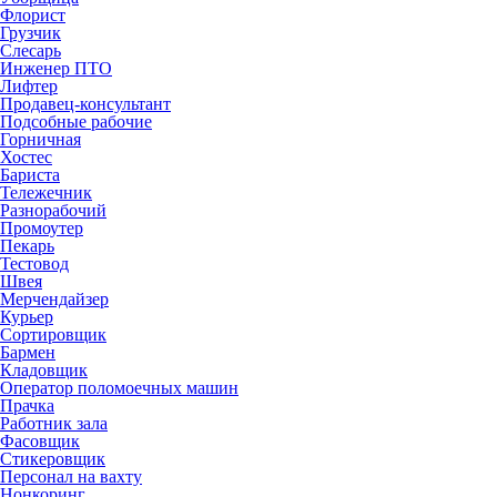
Флорист
Грузчик
Слесарь
Инженер ПТО
Лифтер
Продавец-консультант
Подсобные рабочие
Горничная
Хостес
Бариста
Тележечник
Разнорабочий
Промоутер
Пекарь
Тестовод
Швея
Мерчендайзер
Курьер
Сортировщик
Бармен
Кладовщик
Оператор поломоечных машин
Прачка
Работник зала
Фасовщик
Стикеровщик
Персонал на вахту
Нонкоринг