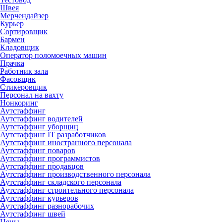
Швея
Мерчендайзер
Курьер
Сортировщик
Бармен
Кладовщик
Оператор поломоечных машин
Прачка
Работник зала
Фасовщик
Стикеровщик
Персонал на вахту
Нонкоринг
Аутстаффинг
Аутстаффинг водителей
Аутстаффинг уборщиц
Аутстаффинг IT разработчиков
Аутстаффинг иностранного персонала
Аутстаффинг поваров
Аутстаффинг программистов
Аутстаффинг продавцов
Аутстаффинг производственного персонала
Аутстаффинг складского персонала
Аутстаффинг строительного персонала
Аутстаффинг курьеров
Аутстаффинг разнорабочих
Аутстаффинг швей
Цены