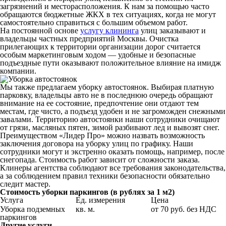
загрязнений и месторасположения. К нам за помощью часто
обращаются бюджетные ЖКХ в тех ситуациях, когда не могут
самостоятельно справиться с большим объемом работ.
На постоянной основе
услугу клининга
улиц заказывают и
владельцы частных предприятий Москвы. Очистка
прилегающих к территории организации дорог считается
особым маркетинговым ходом — удобные и безопасные
подъездные пути оказывают положительное влияние на имидж
компании.
Мы также предлагаем уборку автостоянок. Выбирая платную
парковку, владельцы авто не в последнюю очередь обращают
внимание на ее состояние, предпочтение они отдают тем
местам, где чисто, а подъезд удобен и не загроможден снежными
завалами. Территорию автостоянки наши сотрудники очищают
от грязи, масляных пятен, зимой разбивают лед и вывозят снег.
Преимуществом «Лидер Про» можно назвать возможность
заключения договора на уборку улиц по графику. Наши
сотрудники могут и экстренно оказать помощь, например, после
снегопада. Стоимость работ зависит от сложности заказа.
Клинеры агентства соблюдают все требования законодательства,
а за соблюдением правил техники безопасности обязательно
следит мастер.
Стоимость уборки паркингов (в рублях за 1 м2)
Услуга
Ед. измерения
Цена
Уборка подземных
кв. м.
от 70 руб. без НДС
паркингов
Другие услуги