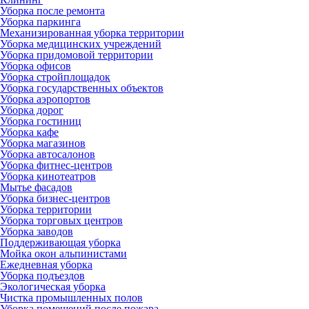
Уборка после ремонта
Уборка паркинга
Механизированная уборка территории
Уборка медицинских учреждений
Уборка придомовой территории
Уборка офисов
Уборка стройплощадок
Уборка государственных объектов
Уборка аэропортов
Уборка дорог
Уборка гостиниц
Уборка кафе
Уборка магазинов
Уборка автосалонов
Уборка фитнес-центров
Уборка кинотеатров
Мытье фасадов
Уборка бизнес-центров
Уборка территории
Уборка торговых центров
Уборка заводов
Поддерживающая уборка
Мойка окон альпинистами
Ежедневная уборка
Уборка подъездов
Экологическая уборка
Чистка промышленных полов
Уборка помещений после пожара