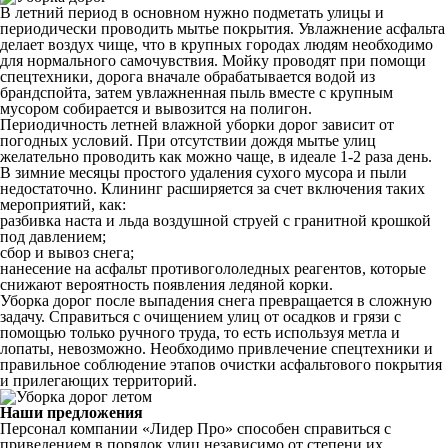
В летний период в основном нужно подметать улицы и
периодически проводить мытье покрытия. Увлажнение асфальта
делает воздух чище, что в крупных городах людям необходимо
для нормального самочувствия. Мойку проводят при помощи
спецтехники, дорога вначале обрабатывается водой из
брандспойта, затем увлажненная пыль вместе с крупным
мусором собирается и вывозится на полигон.
Периодичность летней влажной уборки дорог зависит от
погодных условий. При отсутствии дождя мытье улиц
желательно проводить как можно чаще, в идеале 1-2 раза день.
В зимние месяцы простого удаления сухого мусора и пыли
недостаточно. Клининг расширяется за счет включения таких
мероприятий, как:
разбивка наста и льда воздушной струей с гранитной крошкой
под давлением;
сбор и вывоз снега;
нанесение на асфальт противогололедных реагентов, которые
снижают вероятность появления ледяной корки.
Уборка дорог после выпадения снега превращается в сложную
задачу. Справиться с очищением улиц от осадков и грязи с
помощью только ручного труда, то есть используя метла и
лопаты, невозможно. Необходимо привлечение спецтехники и
правильное соблюдение этапов очистки асфальтового покрытия
и прилегающих территорий.
Наши предложения
Персонал компании «Лидер Про» способен справиться с
приведением в порядок улиц независимо от степени их