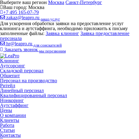
Выберите ваш регион
Москва
Санкт-Петербург
Ваш город:
Москва
+7 495 165-07-79
zakaz@leapro.ru
заказ услуг
Для ускорения обработки заявки на предоставление услуг
клининга и аутстаффинга, необходимо приложить к письму
заполненные файлы:
Заявка клининг
Заявка предоставление
персонала
hr@leapro.ru
для соискателей
Заказать звонок
мы перезвоним
Клининг
Аутсорсинг
Складской персонал
Общепит
Персонал на производство
Ритейл
Линейный персонал
Квалифицированный персонал
Нонкоринг
Аутстаффинг
Цены
О компании
Клиенты
Работа
Статьи
Контакты