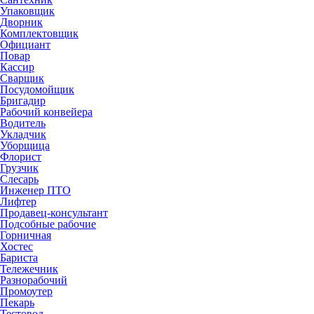
Упаковщик
Дворник
Комплектовщик
Официант
Повар
Кассир
Сварщик
Посудомойщик
Бригадир
Рабочий конвейера
Водитель
Укладчик
Уборщица
Флорист
Грузчик
Слесарь
Инженер ПТО
Лифтер
Продавец-консультант
Подсобные рабочие
Горничная
Хостес
Бариста
Тележечник
Разнорабочий
Промоутер
Пекарь
Тестовод