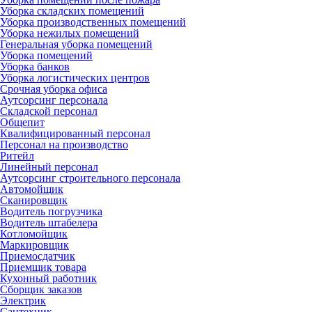
Уборка складских помещений
Уборка производственных помещений
Уборка нежилых помещений
Генеральная уборка помещений
Уборка помещений
Уборка банков
Уборка логистических центров
Срочная уборка офиса
Аутсорсинг персонала
Складской персонал
Общепит
Квалифицированный персонал
Персонал на производство
Ритейл
Линейный персонал
Аутсорсинг строительного персонала
Автомойщик
Сканировщик
Водитель погрузчика
Водитель штабелера
Котломойщик
Маркировщик
Приемосдатчик
Приемщик товара
Кухонный работник
Сборщик заказов
Электрик
Сантехник