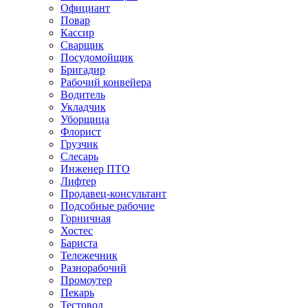
Официант
Повар
Кассир
Сварщик
Посудомойщик
Бригадир
Рабочий конвейера
Водитель
Укладчик
Уборщица
Флорист
Грузчик
Слесарь
Инженер ПТО
Лифтер
Продавец-консультант
Подсобные рабочие
Горничная
Хостес
Бариста
Тележечник
Разнорабочий
Промоутер
Пекарь
Тестовод