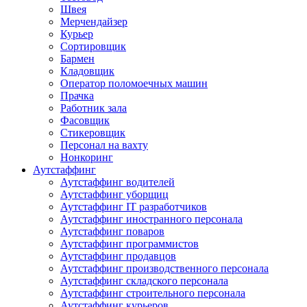
Швея
Мерчендайзер
Курьер
Сортировщик
Бармен
Кладовщик
Оператор поломоечных машин
Прачка
Работник зала
Фасовщик
Стикеровщик
Персонал на вахту
Нонкоринг
Аутстаффинг
Аутстаффинг водителей
Аутстаффинг уборщиц
Аутстаффинг IT разработчиков
Аутстаффинг иностранного персонала
Аутстаффинг поваров
Аутстаффинг программистов
Аутстаффинг продавцов
Аутстаффинг производственного персонала
Аутстаффинг складского персонала
Аутстаффинг строительного персонала
Аутстаффинг курьеров