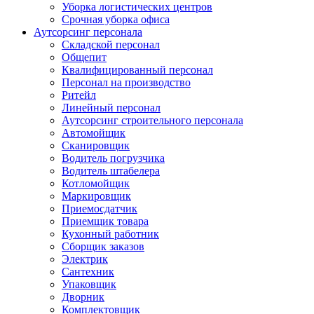
Уборка логистических центров
Срочная уборка офиса
Аутсорсинг персонала
Складской персонал
Общепит
Квалифицированный персонал
Персонал на производство
Ритейл
Линейный персонал
Аутсорсинг строительного персонала
Автомойщик
Сканировщик
Водитель погрузчика
Водитель штабелера
Котломойщик
Маркировщик
Приемосдатчик
Приемщик товара
Кухонный работник
Сборщик заказов
Электрик
Сантехник
Упаковщик
Дворник
Комплектовщик