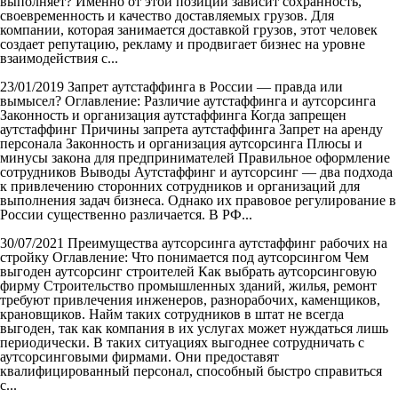
выполняет? Именно от этой позиции зависит сохранность,
своевременность и качество доставляемых грузов. Для
компании, которая занимается доставкой грузов, этот человек
создает репутацию, рекламу и продвигает бизнес на уровне
взаимодействия с...
23/01/2019
Запрет аутстаффинга в России — правда или
вымысел?
Оглавление: Различие аутстаффинга и аутсорсинга
Законность и организация аутстаффинга Когда запрещен
аутстаффинг Причины запрета аутстаффинга Запрет на аренду
персонала Законность и организация аутсорсинга Плюсы и
минусы закона для предпринимателей Правильное оформление
сотрудников Выводы Аутстаффинг и аутсорсинг — два подхода
к привлечению сторонних сотрудников и организаций для
выполнения задач бизнеса. Однако их правовое регулирование в
России существенно различается. В РФ...
30/07/2021
Преимущества аутсорсинга аутстаффинг рабочих на
стройку
Оглавление: Что понимается под аутсорсингом Чем
выгоден аутсорсинг строителей Как выбрать аутсорсинговую
фирму Строительство промышленных зданий, жилья, ремонт
требуют привлечения инженеров, разнорабочих, каменщиков,
крановщиков. Найм таких сотрудников в штат не всегда
выгоден, так как компания в их услугах может нуждаться лишь
периодически. В таких ситуациях выгоднее сотрудничать с
аутсорсинговыми фирмами. Они предоставят
квалифицированный персонал, способный быстро справиться
с...