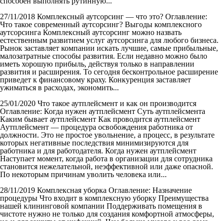
способен выполнять рутинную...
27/11/2018
Комплексный аутсорсинг — что это?
Оглавление:
Что такое современный аутсорсинг? Выгоды комплексного
аутсорсинга Комплексный аутсорсинг можно назвать
естественным развитием услуг аутсорсинга для любого бизнеса.
Рынок заставляет компании искать лучшие, самые прибыльные,
малозатратные способы развития. Если недавно можно было
иметь хорошую прибыль, действуя только в направлении
развития и расширения. То сегодня бесконтрольное расширение
приведет к финансовому краху. Конкуренция заставляет
ужиматься в расходах, экономить...
25/01/2020
Что такое аутплейсмент и как он производится
Оглавление: Когда нужен аутплейсмент Суть аутплейсмента
Каким бывает аутплейсмент Как проводится аутплейсмент
Аутплейсмент — процедура освобождения работника от
должности. Это не простое увольнение, а процесс, в результате
которых негативные последствия минимизируются для
работника и для работодателя. Когда нужен аутплейсмент
Наступает момент, когда работа в организации для сотрудника
становится нежелательной, неэффективной или даже опасной.
По некоторым причинам уволить человека или...
28/11/2019
Комплексная уборка
Оглавление: Назначение
процедуры Что входит в комплексную уборку Преимущества
нашей клининговой компании Поддерживать помещения в
чистоте нужно не только для создания комфортной атмосферы,