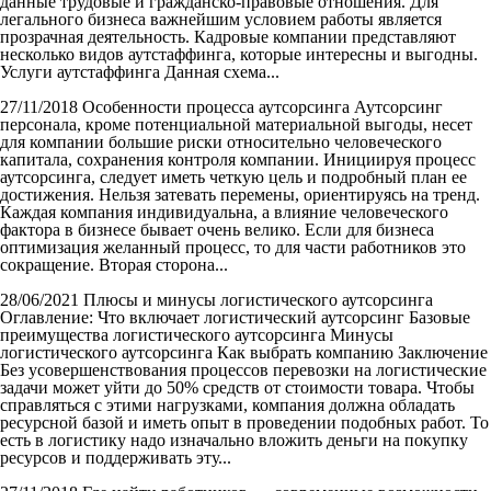
данные трудовые и гражданско-правовые отношения. Для
легального бизнеса важнейшим условием работы является
прозрачная деятельность. Кадровые компании представляют
несколько видов аутстаффинга, которые интересны и выгодны.
Услуги аутстаффинга Данная схема...
27/11/2018
Особенности процесса аутсорсинга
Аутсорсинг
персонала, кроме потенциальной материальной выгоды, несет
для компании большие риски относительно человеческого
капитала, сохранения контроля компании. Инициируя процесс
аутсорсинга, следует иметь четкую цель и подробный план ее
достижения. Нельзя затевать перемены, ориентируясь на тренд.
Каждая компания индивидуальна, а влияние человеческого
фактора в бизнесе бывает очень велико. Если для бизнеса
оптимизация желанный процесс, то для части работников это
сокращение. Вторая сторона...
28/06/2021
Плюсы и минусы логистического аутсорсинга
Оглавление: Что включает логистический аутсорсинг Базовые
преимущества логистического аутсорсинга Минусы
логистического аутсорсинга Как выбрать компанию Заключение
Без усовершенствования процессов перевозки на логистические
задачи может уйти до 50% средств от стоимости товара. Чтобы
справляться с этими нагрузками, компания должна обладать
ресурсной базой и иметь опыт в проведении подобных работ. То
есть в логистику надо изначально вложить деньги на покупку
ресурсов и поддерживать эту...