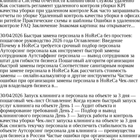
клининга Система отчетности клининговой службы удаленно
Как составить регламент удаленного контроля уборки KPI
качества уборки при удаленном контроле Как часто запрашивать
отчеты по уборке Удаленный контроль качества уборки в офисах
и ритейле Практические схемы и шаблоны Ошибки в удаленном
контроле FAQ Заключение Знакомая картина: вы открываете...
30/04/2026
Быстрая замена персонала в HoReCa без простоев:
пошаговое руководство 2026 года
Оглавление: Введение
Почему в HoReCa требуется срочный подбор персонала
Аутсорсинг персонала как инструмент быстрой замены
сотрудников Аутстаффинг персонала — вывод сотрудников за
штат для гибкости бизнеса Пошаговый алгоритм организации
быстрой замены персонала Соответствие санитарным нормам
при замене персонала в HoReCa Как рассчитать стоимость
замены — онлайн-калькулятор и другие инструменты Частые
ошибки при организации замены персонала в HoReCa Чек-лист
для владельцев бизнеса в...
30/04/2026
Запуск клининга и персонала на объекте за 3 дня —
пошаговый чек-лист
Оглавление: Когда нужен быстрый запуск
услуг клининга на объекте День 1 — Аудит объекта и
формирование требований День 2 — Подбор и вывод
клинингового персонала День 3 — Запуск работы и контроль
качества уборки Чек-лист запуска клининга на объекте за 3 дня
Как снизить текучку персонала и обеспечить стабильность на
объекте Аутсорсинг персонала для клининга — преимущества
для бизнеса в России Частые ошибки при организации клининга