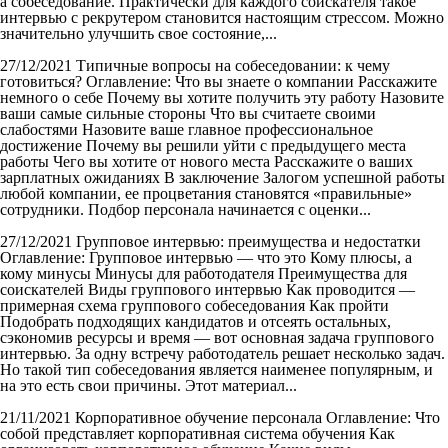
а собеседование. Практически для каждого соискателя такое
интервью с рекрутером становится настоящим стрессом. Можно
значительно улучшить свое состояние,...
27/12/2021
Типичные вопросы на собеседовании: к чему
готовиться?
Оглавление: Что вы знаете о компании Расскажите
немного о себе Почему вы хотите получить эту работу Назовите
ваши самые сильные стороны Что вы считаете своими
слабостями Назовите ваше главное профессиональное
достижение Почему вы решили уйти с предыдущего места
работы Чего вы хотите от нового места Расскажите о ваших
зарплатных ожиданиях В заключение Залогом успешной работы
любой компании, ее процветания становятся «правильные»
сотрудники. Подбор персонала начинается с оценки...
27/12/2021
Групповое интервью: преимущества и недостатки
Оглавление: Групповое интервью — что это Кому плюсы, а
кому минусы Минусы для работодателя Преимущества для
соискателей Виды группового интервью Как проводится —
примерная схема группового собеседования Как пройти
Подобрать подходящих кандидатов и отсеять остальных,
сэкономив ресурсы и время — вот основная задача группового
интервью. За одну встречу работодатель решает несколько задач.
Но такой тип собеседования является наименее популярным, и
на это есть свои причины. Этот материал...
21/11/2021
Корпоративное обучение персонала
Оглавление: Что
собой представляет корпоративная система обучения Как