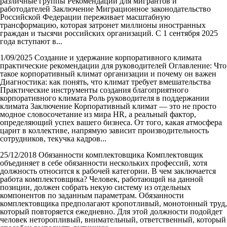
различные группы Рекомендации для мигрантов и
работодателей Заключение Миграционное законодательство
Российской Федерации переживает масштабную
трансформацию, которая затронет миллионы иностранных
граждан и тысячи российских организаций. С 1 сентября 2025
года вступают в...
1/09/2025
Создание и удержание корпоративного климата
практические рекомендации для руководителей
Оглавление: Что
такое корпоративный климат организации и почему он важен
Диагностика: как понять, что климат требует вмешательства
Практические инструменты создания благоприятного
корпоративного климата Роль руководителя в поддержании
климата Заключение Корпоративный климат — это не просто
модное словосочетание из мира HR, а реальный фактор,
определяющий успех вашего бизнеса. От того, какая атмосфера
царит в коллективе, напрямую зависит производительность
сотрудников, текучка кадров...
25/12/2018
Обязанности комплектовщика
Комплектовщик
объединяет в себе обязанности нескольких профессий, хотя
должность относится к рабочей категории. В чем заключается
работа комплектовщика? Человек, работающий на данной
позиции, должен собрать некую систему из отдельных
компонентов по заданным параметрам. Обязанности
комплектовщика предполагают кропотливый, монотонный труд,
который повторяется ежедневно. Для этой должности подойдет
человек неторопливый, внимательный, ответственный, который