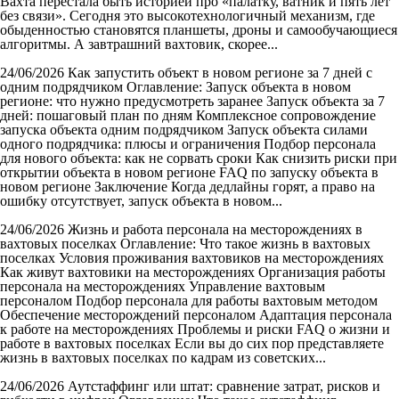
Вахта перестала быть историей про «палатку, ватник и пять лет
без связи». Сегодня это высокотехнологичный механизм, где
обыденностью становятся планшеты, дроны и самообучающиеся
алгоритмы. А завтрашний вахтовик, скорее...
24/06/2026
Как запустить объект в новом регионе за 7 дней с
одним подрядчиком
Оглавление: Запуск объекта в новом
регионе: что нужно предусмотреть заранее Запуск объекта за 7
дней: пошаговый план по дням Комплексное сопровождение
запуска объекта одним подрядчиком Запуск объекта силами
одного подрядчика: плюсы и ограничения Подбор персонала
для нового объекта: как не сорвать сроки Как снизить риски при
открытии объекта в новом регионе FAQ по запуску объекта в
новом регионе Заключение Когда дедлайны горят, а право на
ошибку отсутствует, запуск объекта в новом...
24/06/2026
Жизнь и работа персонала на месторождениях в
вахтовых поселках
Оглавление: Что такое жизнь в вахтовых
поселках Условия проживания вахтовиков на месторождениях
Как живут вахтовики на месторождениях Организация работы
персонала на месторождениях Управление вахтовым
персоналом Подбор персонала для работы вахтовым методом
Обеспечение месторождений персоналом Адаптация персонала
к работе на месторождениях Проблемы и риски FAQ о жизни и
работе в вахтовых поселках Если вы до сих пор представляете
жизнь в вахтовых поселках по кадрам из советских...
24/06/2026
Аутстаффинг или штат: сравнение затрат, рисков и