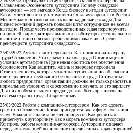
25/03/2022
Преимущества аутсорсинга складского персонала
Оглавление: Особенности аутсорсинга Почему складской
аутсорсинг — это выгодно Когда бизнесу выгоден аутсорсинг
Какие могут возникнуть трудности Опыт аутсорсинга в России
Мы поможем оптимизировать ваши кадровые расходы Для
бизнес-компаний держать большой штат сотрудников не всегда
выгодно. Проще часть производственных задач перепоручить
сторонней фирме, которая выполнит работу профессионально и
в соответствии со всеми требованиями заказчика. Среди
преимуществ аутсорсинга складского...
25/03/2022
Аутстаффинг персонала. Как организовать охрану
труда
Оглавление: Что означает охрана труда Организация в
условиях аутстаффинга Где нельзя обойтись без обеспечения
безопасности Как защитить жизнь и здоровье персонала
Ответственность, которая может наступить при несоблюдении
или нарушении требований безопасности труда Сотрудники
любого предприятия, организации должны не только работать в
нормальных условиях и своевременно получать за это зарплату.
Для них в обязательном порядке должна быть организована
система охраны труда. Современные...
25/03/2022
Работа с компанией-аутсорсером. Как это сделать
грамотно
Оглавление: Когда пригодится такая форма оказания
услуг Важность анализа бизнес-процессов Как решиться
прибегнуть к аутсорсингу Как выбрать компанию-аутсорсера
Контроль работы компании-аутсорсера Аутсорсинг означает
передачу компанией выполнение определенных задач сторонней