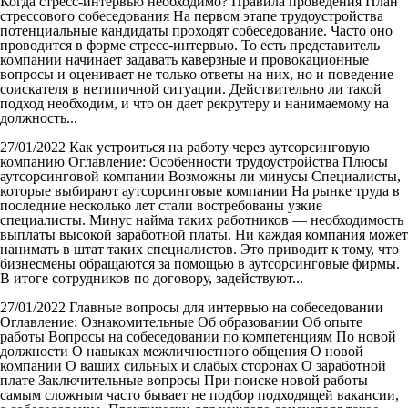
Когда стресс-интервью необходимо? Правила проведения План
стрессового собеседования На первом этапе трудоустройства
потенциальные кандидаты проходят собеседование. Часто оно
проводится в форме стресс-интервью. То есть представитель
компании начинает задавать каверзные и провокационные
вопросы и оценивает не только ответы на них, но и поведение
соискателя в нетипичной ситуации. Действительно ли такой
подход необходим, и что он дает рекрутеру и нанимаемому на
должность...
27/01/2022
Как устроиться на работу через аутсорсинговую
компанию
Оглавление: Особенности трудоустройства Плюсы
аутсорсинговой компании Возможны ли минусы Специалисты,
которые выбирают аутсорсинговые компании На рынке труда в
последние несколько лет стали востребованы узкие
специалисты. Минус найма таких работников — необходимость
выплаты высокой заработной платы. Ни каждая компания может
нанимать в штат таких специалистов. Это приводит к тому, что
бизнесмены обращаются за помощью в аутсорсинговые фирмы.
В итоге сотрудников по договору, задействуют...
27/01/2022
Главные вопросы для интервью на собеседовании
Оглавление: Ознакомительные Об образовании Об опыте
работы Вопросы на собеседовании по компетенциям По новой
должности О навыках межличностного общения О новой
компании О ваших сильных и слабых сторонах О заработной
плате Заключительные вопросы При поиске новой работы
самым сложным часто бывает не подбор подходящей вакансии,