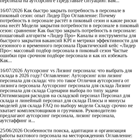
персонала на аутсорсинге Представьте ситуацию: вам...
16/07/2026
Как быстро закрыть потребность в персонале в
пиковый сезон: опыт Лидер Про
Оглавление: Почему
потребность в персонале растёт в пиковый сезон и какие риски
она несёт Модели закрытия потребности в персонале в пиковый
сезон: сравнение Как быстро закрыть потребность в персонале:
пошаговый алгоритм «Лидер Про» Каналы и инструменты для
быстрого закрытия вакансий KPI и метрики эффективности для
сезонного и временного персонала Практический кейс «Лидер
Про»: массовый подбор персонала в пиковый сезон Частые
ошибки при срочном подборе персонала и как их избежать
Как...
16/07/2026
Аутсорсинг vs Лизинг персонала: что выбрать для
склада в 2026 году?
Оглавление: Аутсорсинг или лизинг
персонала для склада: что это такое Отличия аутсорсинга от
лизинга персонала Аутсорсинг персонала для склада Лизинг
персонала для склада Сценарии выбора по типу задачи
Оптимизация расходов на складской персонал Персонал для
склада и линейный персонал для склада Плюсы и минусы
моделей для склада FAQ по выбору модели Складу срочно не
хватает комплектовщиков и грузчиков. Руководителю
предлагают аутсорсинг персонала, лизинг персонала,
аутстаффинг и...
25/06/2026
Особенности поиска, адаптации и организация
работы вахтового персонала на месторождениях
Оглавление: