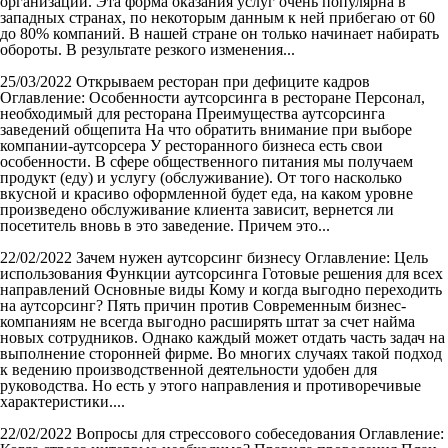
организации. Эта форма оказания услуг очень популярна в
западных странах, по некоторым данным к ней прибегаю от 60
до 80% компаний. В нашей стране он только начинает набирать
обороты. В результате резкого изменения...
25/03/2022
Открываем ресторан при дефиците кадров
Оглавление: Особенности аутсорсинга в ресторане Персонал,
необходимый для ресторана Преимущества аутсорсинга
заведений общепита На что обратить внимание при выборе
компании-аутсорсера У ресторанного бизнеса есть свои
особенности. В сфере общественного питания мы получаем
продукт (еду) и услугу (обслуживание). От того насколько
вкусной и красиво оформленной будет еда, на каком уровне
произведено обслуживание клиента зависит, вернется ли
посетитель вновь в это заведение. Причем это...
22/02/2022
Зачем нужен аутсорсинг бизнесу
Оглавление: Цель
использования Функции аутсорсинга Готовые решения для всех
направлений Основные виды Кому и когда выгодно переходить
на аутсорсинг? Пять причин против Современным бизнес-
компаниям не всегда выгодно расширять штат за счет найма
новых сотрудников. Однако каждый может отдать часть задач на
выполнение сторонней фирме. Во многих случаях такой подход
к ведению производственной деятельности удобен для
руководства. Но есть у этого направления и противоречивые
характеристики....
22/02/2022
Вопросы для стрессового собеседования
Оглавление: