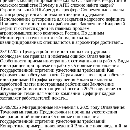
привлечь квалифицированные кадры
Оглавление: Рекрутинг в
сельском хозяйстве Почему в АПК сложно найти кадры?
Строим сильный HR-бренд в агросфере Современные каналы
для агрорекрутинга Система мотивации и удержания
Использование аутсорсинга для закрытия кадрового дефицита
Привлечение иностранных работников Заключение Кадровый
дефицит остается одной из главных проблем
агропромышленного комплекса России. По данным
Министерства сельского хозяйства, нехватка
квалифицированных специалистов в агросекторе достигает...
28/10/2025
Трудоустройство иностранных сотрудников
соблюдаем все правила и избегаем ошибок
Оглавление:
Особенности приема иностранных сотрудников на работу Виды
иностранцев при приеме на работу Основные направления
государственной стратегии ужесточения требований Как
оформить на работу мигранта Страховые взносы при работе с
иностранцами Штрафы за нарушения Нюансы выплаты
заработной платы иностранным работникам Заключение
Трудоустройство иностранцев в России в 2025 году остается
актуальной темой для многих компаний. Дефицит кадров
заставляет работодателей искать...
26/09/2025
Миграционные изменения в 2025 году
Оглавление:
Трудовая миграция Предпосылки и причины ужесточения
миграционной политики Основные направления
государственной стратегии ужесточения требований
Конкретные примеры нововведений Влияние нововведений на