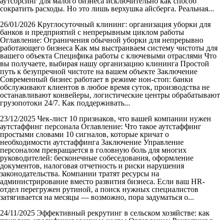
аутсорсинг для малого бизнеса исключительно как способ
сократить расходы. Но это лишь верхушка айсберга. Реальная...
26/01/2026
Круглосуточный клининг: организация уборки для
банков и предприятий с непрерывным циклом работы
Оглавление: Ограничения обычной уборки для непрерывно
работающего бизнеса Как мы выстраиваем систему чистоты для
вашего объекта Специфика работы с ключевыми отраслями Что
вы получаете, выбирая нашу организацию клининга Простой
путь к безупречной чистоте на вашем объекте Заключение
Современный бизнес работает в режиме нон-стоп: банки
обслуживают клиентов в любое время суток, производства не
останавливают конвейеры, логистические центры обрабатывают
грузопотоки 24/7. Как поддерживать...
23/12/2025
Чек-лист 10 признаков, что вашей компании нужен
аутстаффинг персонала
Оглавление: Что такое аутстаффинг
простыми словами 10 сигналов, которые кричат о
необходимости аутстаффинга Заключение Управление
персоналом превращается в головную боль для многих
руководителей: бесконечные собеседования, оформление
документов, налоговая отчетность и риски нарушения
законодательства. Компании тратят ресурсы на
администрирование вместо развития бизнеса. Если ваш HR-
отдел перегружен рутиной, а поиск нужных специалистов
затягивается на месяцы — возможно, пора задуматься о...
24/11/2025
Эффективный рекрутинг в сельском хозяйстве: как