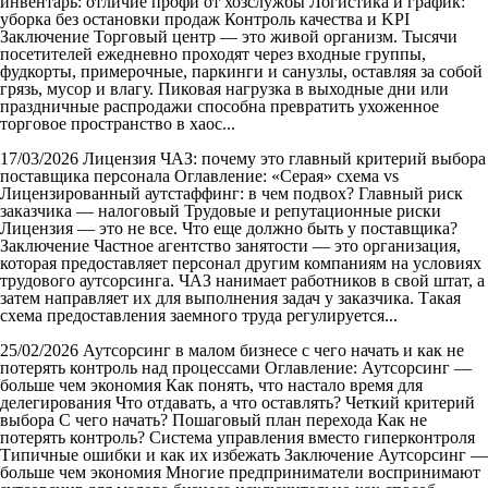
инвентарь: отличие профи от хозслужбы Логистика и график:
уборка без остановки продаж Контроль качества и KPI
Заключение Торговый центр — это живой организм. Тысячи
посетителей ежедневно проходят через входные группы,
фудкорты, примерочные, паркинги и санузлы, оставляя за собой
грязь, мусор и влагу. Пиковая нагрузка в выходные дни или
праздничные распродажи способна превратить ухоженное
торговое пространство в хаос...
17/03/2026
Лицензия ЧАЗ: почему это главный критерий выбора
поставщика персонала
Оглавление: «Серая» схема vs
Лицензированный аутстаффинг: в чем подвох? Главный риск
заказчика — налоговый Трудовые и репутационные риски
Лицензия — это не все. Что еще должно быть у поставщика?
Заключение Частное агентство занятости — это организация,
которая предоставляет персонал другим компаниям на условиях
трудового аутсорсинга. ЧАЗ нанимает работников в свой штат, а
затем направляет их для выполнения задач у заказчика. Такая
схема предоставления заемного труда регулируется...
25/02/2026
Аутсорсинг в малом бизнесе с чего начать и как не
потерять контроль над процессами
Оглавление: Аутсорсинг —
больше чем экономия Как понять, что настало время для
делегирования Что отдавать, а что оставлять? Четкий критерий
выбора С чего начать? Пошаговый план перехода Как не
потерять контроль? Система управления вместо гиперконтроля
Типичные ошибки и как их избежать Заключение Аутсорсинг —
больше чем экономия Многие предприниматели воспринимают