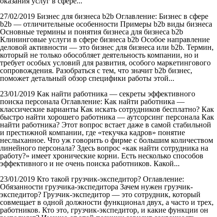
оказания услуг в сфере...
27/02/2019
Бизнес для бизнеса b2b
Оглавление: Бизнес в сфере
b2b — отличительные особенности Примеры b2b виды бизнеса
Основные термины и понятия бизнеса для бизнеса b2b
Клининговые услуги в сфере бизнеса b2b Особое направление
деловой активности — это бизнес для бизнеса или b2b. Термин,
который не только обособляет деятельность компании, но и
требует особых условий для развития, особого маркетингового
сопровождения. Разобраться с тем, что значит b2b бизнес,
поможет детальный обзор специфики работы этой...
23/01/2019
Как найти работника — секреты эффективного
поиска персонала
Оглавление: Как найти работника —
классические варианты Как искать сотрудников бесплатно? Как
быстро найти хорошего работника — аутсорсинг персонала Как
найти работника? Этот вопрос встает даже в самой стабильной
и престижной компании, где «текучка кадров» понятие
неслыханное. Что уж говорить о фирме с большим количеством
линейного персонала? Здесь вопрос «как найти сотрудника на
работу?» имеет хронические корни. Есть несколько способов
эффективного и не очень поиска работников. Какой...
23/01/2019
Кто такой грузчик-экспедитор?
Оглавление:
Обязанности грузчика-экспедитора Зачем нужен грузчик-
экспедитор? Грузчик-экспедитор — это сотрудник, который
совмещает в одной должности функционал двух, а часто и трех,
работников. Кто это, грузчик-экспедитор, и какие функции он