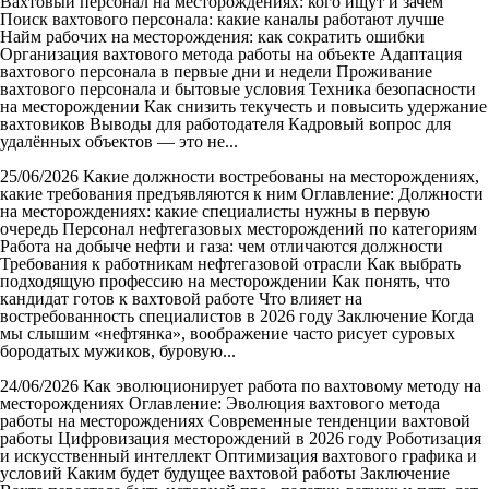
Вахтовый персонал на месторождениях: кого ищут и зачем
Поиск вахтового персонала: какие каналы работают лучше
Найм рабочих на месторождения: как сократить ошибки
Организация вахтового метода работы на объекте Адаптация
вахтового персонала в первые дни и недели Проживание
вахтового персонала и бытовые условия Техника безопасности
на месторождении Как снизить текучесть и повысить удержание
вахтовиков Выводы для работодателя Кадровый вопрос для
удалённых объектов — это не...
25/06/2026
Какие должности востребованы на месторождениях,
какие требования предъявляются к ним
Оглавление: Должности
на месторождениях: какие специалисты нужны в первую
очередь Персонал нефтегазовых месторождений по категориям
Работа на добыче нефти и газа: чем отличаются должности
Требования к работникам нефтегазовой отрасли Как выбрать
подходящую профессию на месторождении Как понять, что
кандидат готов к вахтовой работе Что влияет на
востребованность специалистов в 2026 году Заключение Когда
мы слышим «нефтянка», воображение часто рисует суровых
бородатых мужиков, буровую...
24/06/2026
Как эволюционирует работа по вахтовому методу на
месторождениях
Оглавление: Эволюция вахтового метода
работы на месторождениях Современные тенденции вахтовой
работы Цифровизация месторождений в 2026 году Роботизация
и искусственный интеллект Оптимизация вахтового графика и
условий Каким будет будущее вахтовой работы Заключение