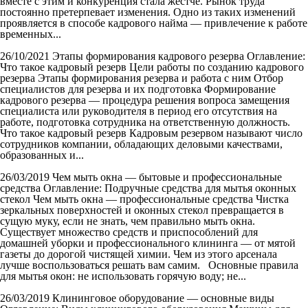
вместе с этим и конкуренция стала жестче. Рынок труда
постоянно претерпевает изменения. Одно из таких изменений
проявляется в способе кадрового найма — привлечение к работе
временных...
26/10/2021
Этапы формирования кадрового резерва
Оглавление:
Что такое кадровый резерв Цели работы по созданию кадрового
резерва Этапы формирования резерва и работа с ним Отбор
специалистов для резерва и их подготовка Формирование
кадрового резерва — процедура решения вопроса замещения
специалиста или руководителя в период его отсутствия на
работе, подготовка сотрудника на ответственную должность.
Что такое кадровый резерв Кадровым резервом называют число
сотрудников компании, обладающих деловыми качествами,
образованных и...
26/03/2019
Чем мыть окна — бытовые и профессиональные
средства
Оглавление: Подручные средства для мытья оконных
стекол Чем мыть окна — профессиональные средства Чистка
зеркальных поверхностей и оконных стекол превращается в
сущую муку, если не знать, чем правильно мыть окна.
Существует множество средств и приспособлений для
домашней уборки и профессионального клининга — от мятой
газеты до дорогой чистящей химии. Чем из этого арсенала
лучше воспользоваться решать вам самим. Основные правила
для мытья окон: не использовать горячую воду; не...
26/03/2019
Клининговое оборудование — основные виды