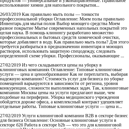
продуктов — универсальные и узконаправленные. Правильное
использование химии для напольного покрытия...
26/03/2019
Как правильно мыть полы — тонкости
профессиональной уборки
Оглавление: Моем полы правильно
Инвентарь для мытья полов Выбор моющего средства Моем
разное покрытие Мытье современных напольных покрытий это
целая наука. В помощь клинингу разработано множество
профессиональных и бытовых средств химической очистки,
которые добавляют в воду. Как правильно мыть полы? Для этого
требуется разбираться в предназначении инвентаря и моющих
растворов, использовать защитную спецодежду, следовать
определенной схеме уборки. Профессионалы, оказывающие ...
27/02/2019
Из чего складываются цены на уборку в
клининговых компаниях
Оглавление: Типовые клининговые
услуги — цена и ценообразование Как не переплатить, выбирая
надежную компанию? Стоимость услуг для бизнеса по уборке
помещений варьируются в зависимости от региона, уровня
конкуренции, сложности выполняемых задач. Так, клининговые
компании Москвы цены на услуги предлагают выше, чем
подобные на периферии. Уборка медицинского учреждения
обойдется дороже офиса, а комплексный контракт удешевляет
отдельные работы. Типовые клининговые услуги — цена и...
27/02/2019
Услуги клининговой компании B2B в секторе бизнес
для бизнеса
Оглавление: Основные клининговые услуги в
секторе б2б Работа в секторе b2b — что это для клининговой