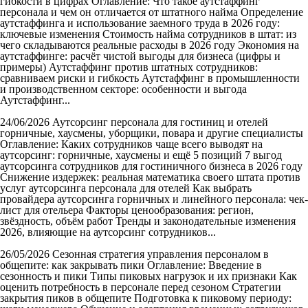
гибкости в цифрах
Оглавление: Что такое аутстаффинг
персонала и чем он отличается от штатного найма Определение
аутстаффинга и использование заемного труда в 2026 году:
ключевые изменения Стоимость найма сотрудников в штат: из
чего складываются реальные расходы в 2026 году Экономия на
аутстаффинге: расчёт чистой выгоды для бизнеса (цифры и
примеры) Аутстаффинг против штатных сотрудников:
сравниваем риски и гибкость Аутстаффинг в промышленности
и производственном секторе: особенности и выгода
Аутстаффинг...
24/06/2026
Аутсорсинг персонала для гостиниц и отелей
горничные, хаусмены, уборщики, повара и другие специалисты
Оглавление: Каких сотрудников чаще всего выводят на
аутсорсинг: горничные, хаусмены и ещё 5 позиций 7 выгод
аутсорсинга сотрудников для гостиничного бизнеса в 2026 году
Снижение издержек: реальная математика своего штата против
услуг аутсорсинга персонала для отелей Как выбрать
провайдера аутсорсинга горничных и линейного персонала: чек-
лист для отельера Факторы ценообразования: регион,
звёздность, объём работ Тренды и законодательные изменения
2026, влияющие на аутсорсинг сотрудников...
26/05/2026
Сезонная стратегия управления персоналом в
общепите: как закрывать пики
Оглавление: Введение в
сезонность и пики Типы пиковых нагрузок и их признаки Как
оценить потребность в персонале перед сезоном Стратегии
закрытия пиков в общепите Подготовка к пиковому периоду: