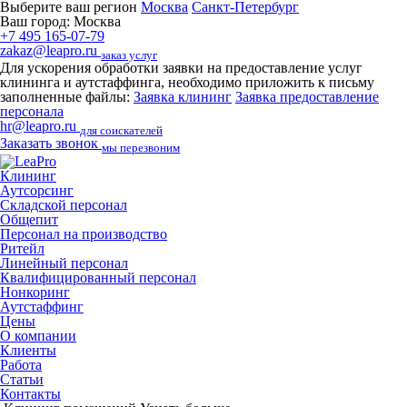
Выберите ваш регион
Москва
Санкт-Петербург
Ваш город:
Москва
+7 495 165-07-79
zakaz@leapro.ru
заказ услуг
Для ускорения обработки заявки на предоставление услуг
клининга и аутстаффинга, необходимо приложить к письму
заполненные файлы:
Заявка клининг
Заявка предоставление
персонала
hr@leapro.ru
для соискателей
Заказать звонок
мы перезвоним
Клининг
Аутсорсинг
Складской персонал
Общепит
Персонал на производство
Ритейл
Линейный персонал
Квалифицированный персонал
Нонкоринг
Аутстаффинг
Цены
О компании
Клиенты
Работа
Статьи
Контакты