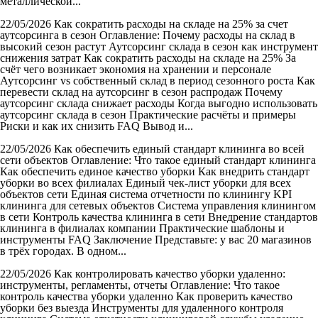
металлической...
22/05/2026
Как сократить расходы на складе на 25% за счет
аутсорсинга в сезон
Оглавление: Почему расходы на склад в
высокий сезон растут Аутсорсинг склада в сезон как инструмент
снижения затрат Как сократить расходы на складе на 25% За
счёт чего возникает экономия на хранении и персонале
Аутсорсинг vs собственный склад в период сезонного роста Как
перевести склад на аутсорсинг в сезон распродаж Почему
аутсорсинг склада снижает расходы Когда выгодно использовать
аутсорсинг склада в сезон Практические расчёты и примеры
Риски и как их снизить FAQ Вывод и...
22/05/2026
Как обеспечить единый стандарт клининга во всей
сети объектов
Оглавление: Что такое единый стандарт клининга
Как обеспечить единое качество уборки Как внедрить стандарт
уборки во всех филиалах Единый чек-лист уборки для всех
объектов сети Единая система отчетности по клинингу KPI
клининга для сетевых объектов Система управления клинингом
в сети Контроль качества клининга в сети Внедрение стандартов
клининга в филиалах компании Практические шаблоны и
инструменты FAQ Заключение Представьте: у вас 20 магазинов
в трёх городах. В одном...
22/05/2026
Как контролировать качество уборки удаленно:
инструменты, регламенты, отчеты
Оглавление: Что такое
контроль качества уборки удаленно Как проверить качество
уборки без выезда Инструменты для удаленного контроля