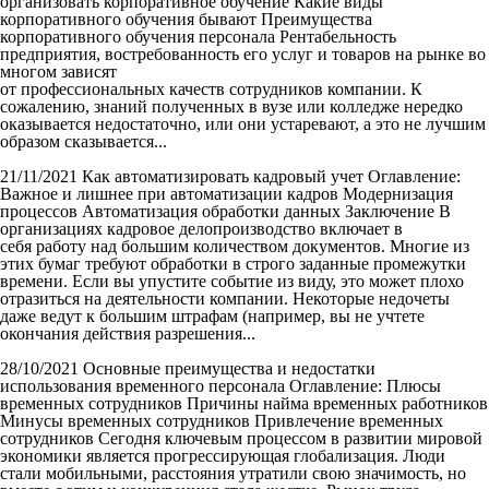
организовать корпоративное обучение Какие виды
корпоративного обучения бывают Преимущества
корпоративного обучения персонала Рентабельность
предприятия, востребованность его услуг и товаров на рынке во
многом зависят
от профессиональных качеств сотрудников компании. К
сожалению, знаний полученных в вузе или колледже нередко
оказывается недостаточно, или они устаревают, а это не лучшим
образом сказывается...
21/11/2021
Как автоматизировать кадровый учет
Оглавление:
Важное и лишнее при автоматизации кадров Модернизация
процессов Автоматизация обработки данных Заключение В
организациях кадровое делопроизводство включает в
себя работу над большим количеством документов. Многие из
этих бумаг требуют обработки в строго заданные промежутки
времени. Если вы упустите событие из виду, это может плохо
отразиться на деятельности компании. Некоторые недочеты
даже ведут к большим штрафам (например, вы не учтете
окончания действия разрешения...
28/10/2021
Основные преимущества и недостатки
использования временного персонала
Оглавление: Плюсы
временных сотрудников Причины найма временных работников
Минусы временных сотрудников Привлечение временных
сотрудников Сегодня ключевым процессом в развитии мировой
экономики является прогрессирующая глобализация. Люди
стали мобильными, расстояния утратили свою значимость, но