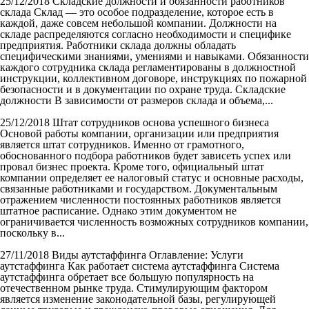
25/12/2018
Складские должности и обязанности работников
склада
Склад — это особое подразделение, которое есть в
каждой, даже совсем небольшой компании. Должности на
складе распределяются согласно необходимости и специфике
предприятия. Работники склада должны обладать
специфическими знаниями, умениями и навыками. Обязанности
каждого сотрудника склада регламентированы в должностной
инструкции, коллективном договоре, инструкциях по пожарной
безопасности и в документации по охране труда. Складские
должности В зависимости от размеров склада и объема,...
25/12/2018
Штат сотрудников основа успешного бизнеса
Основой работы компании, организации или предприятия
является штат сотрудников. Именно от грамотного,
обоснованного подбора работников будет зависеть успех или
провал бизнес проекта. Кроме того, официальный штат
компании определяет ее налоговый статус и основные расходы,
связанные работниками и государством. Документальным
отражением численности постоянных работников является
штатное расписание. Однако этим документом не
ограничивается численность возможных сотрудников компании,
поскольку в...
27/11/2018
Виды аутстаффинга
Оглавление: Услуги
аутстаффинга Как работает система аутстаффинга Система
аутстаффинга обретает все большую популярность на
отечественном рынке труда. Стимулирующим фактором
является изменение законодательной базы, регулирующей