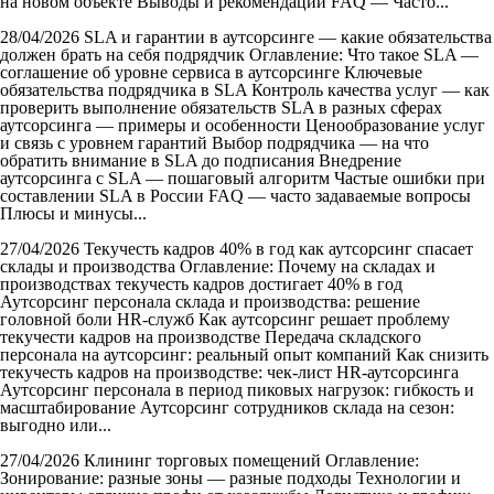
на новом объекте Выводы и рекомендации FAQ — Часто...
28/04/2026
SLA и гарантии в аутсорсинге — какие обязательства
должен брать на себя подрядчик
Оглавление: Что такое SLA —
соглашение об уровне сервиса в аутсорсинге Ключевые
обязательства подрядчика в SLA Контроль качества услуг — как
проверить выполнение обязательств SLA в разных сферах
аутсорсинга — примеры и особенности Ценообразование услуг
и связь с уровнем гарантий Выбор подрядчика — на что
обратить внимание в SLA до подписания Внедрение
аутсорсинга с SLA — пошаговый алгоритм Частые ошибки при
составлении SLA в России FAQ — часто задаваемые вопросы
Плюсы и минусы...
27/04/2026
Текучесть кадров 40% в год как аутсорсинг спасает
склады и производства
Оглавление: Почему на складах и
производствах текучесть кадров достигает 40% в год
Аутсорсинг персонала склада и производства: решение
головной боли HR‑служб Как аутсорсинг решает проблему
текучести кадров на производстве Передача складского
персонала на аутсорсинг: реальный опыт компаний Как снизить
текучесть кадров на производстве: чек‑лист HR‑аутсорсинга
Аутсорсинг персонала в период пиковых нагрузок: гибкость и
масштабирование Аутсорсинг сотрудников склада на сезон:
выгодно или...
27/04/2026
Клининг торговых помещений
Оглавление:
Зонирование: разные зоны — разные подходы Технологии и