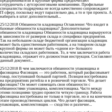
предприниматели и крупные фирмы предпочитают
сотрудничать с аутсорсинговыми компаниями. Профильные
специалисты подрядчика не всегда качественно сопровождают
IT-сферу, поскольку ведут параллельно два, а то и три проекта. А
набирать в штат дополнительный...
25/12/2018
Обязанности кладовщика
Оглавление: Что входит в
базовые обязанности кладовщика? Дополнительные
обязанности кладовщика Обязанности кладовщика варьируются
в зависимости от размеров склада и специфики предприятия.
Так на небольшом складе бюджетной организации кладовщик
может быть единственным работником, а на товарном складе
крупной фирмы он может быть «одним из» большого
количества складских работников. То, в чем заключается работа
кладовщика, отражает его должностная инструкция. Составляют
данный документ...
25/12/2018
В чем заключаются обязанности упаковщика и
фасовщика
Фасовщик — это работник, который расфасовывает
товар, поступивший большой партией. Позиция востребована
на предприятиях ритейла и в розничной торговле. Что делает
фасовщик? Он может совмещать свои обязанности с
обязанностями упаковщика, комплектовщика. Часто между
этими позициями трудно провести четкую границу. Работа
фасовщика востребована не только в торговле, но и на конечном
этапе производственных циклов. Что делает фасовщик,
упаковщик, комплектовщик — сходство и различие...