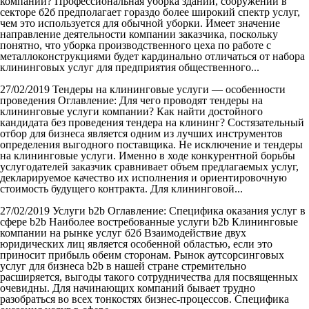
компании? Профессиональная уборка зданий, сооружений в
секторе б2б предполагает гораздо более широкий спектр услуг,
чем это используется для обычной уборки. Имеет значение
направление деятельности компании заказчика, поскольку
понятно, что уборка производственного цеха по работе с
металлоконструкциями будет кардинально отличаться от набора
клининговых услуг для предприятия общественного...
27/02/2019
Тендеры на клининговые услуги — особенности
проведения
Оглавление: Для чего проводят тендеры на
клининговые услуги компании? Как найти достойного
кандидата без проведения тендера на клининг? Состязательный
отбор для бизнеса является одним из лучших инструментов
определения выгодного поставщика. Не исключение и тендеры
на клининговые услуги. Именно в ходе конкурентной борьбы
услугодателей заказчик сравнивает объем предлагаемых услуг,
декларируемое качество их исполнения и ориентировочную
стоимость будущего контракта. Для клининговой...
27/02/2019
Услуги b2b
Оглавление: Специфика оказания услуг в
сфере b2b Наиболее востребованные услуги b2b Клининговые
компании на рынке услуг б2б Взаимодействие двух
юридических лиц является особенной областью, если это
приносит прибыль обеим сторонам. Рынок аутсорсинговых
услуг для бизнеса b2b в нашей стране стремительно
расширяется, выгоды такого сотрудничества для посвященных
очевидны. Для начинающих компаний бывает трудно
разобраться во всех тонкостях бизнес-процессов. Специфика