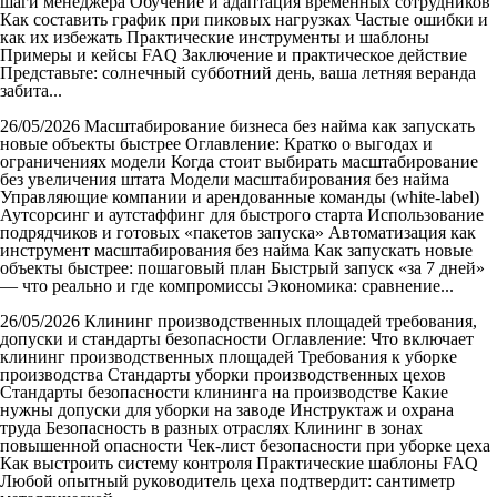
шаги менеджера Обучение и адаптация временных сотрудников
Как составить график при пиковых нагрузках Частые ошибки и
как их избежать Практические инструменты и шаблоны
Примеры и кейсы FAQ Заключение и практическое действие
Представьте: солнечный субботний день, ваша летняя веранда
забита...
26/05/2026
Масштабирование бизнеса без найма как запускать
новые объекты быстрее
Оглавление: Кратко о выгодах и
ограничениях модели Когда стоит выбирать масштабирование
без увеличения штата Модели масштабирования без найма
Управляющие компании и арендованные команды (white-label)
Аутсорсинг и аутстаффинг для быстрого старта Использование
подрядчиков и готовых «пакетов запуска» Автоматизация как
инструмент масштабирования без найма Как запускать новые
объекты быстрее: пошаговый план Быстрый запуск «за 7 дней»
— что реально и где компромиссы Экономика: сравнение...
26/05/2026
Клининг производственных площадей требования,
допуски и стандарты безопасности
Оглавление: Что включает
клининг производственных площадей Требования к уборке
производства Стандарты уборки производственных цехов
Стандарты безопасности клининга на производстве Какие
нужны допуски для уборки на заводе Инструктаж и охрана
труда Безопасность в разных отраслях Клининг в зонах
повышенной опасности Чек-лист безопасности при уборке цеха
Как выстроить систему контроля Практические шаблоны FAQ
Любой опытный руководитель цеха подтвердит: сантиметр