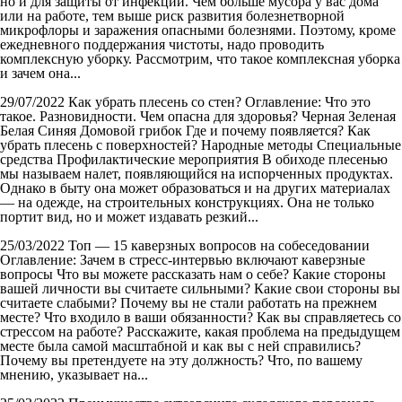
но и для защиты от инфекций. Чем больше мусора у вас дома
или на работе, тем выше риск развития болезнетворной
микрофлоры и заражения опасными болезнями. Поэтому, кроме
ежедневного поддержания чистоты, надо проводить
комплексную уборку. Рассмотрим, что такое комплексная уборка
и зачем она...
29/07/2022
Как убрать плесень со стен?
Оглавление: Что это
такое. Разновидности. Чем опасна для здоровья? Черная Зеленая
Белая Синяя Домовой грибок Где и почему появляется? Как
убрать плесень с поверхностей? Народные методы Специальные
средства Профилактические мероприятия В обиходе плесенью
мы называем налет, появляющийся на испорченных продуктах.
Однако в быту она может образоваться и на других материалах
— на одежде, на строительных конструкциях. Она не только
портит вид, но и может издавать резкий...
25/03/2022
Топ — 15 каверзных вопросов на собеседовании
Оглавление: Зачем в стресс-интервью включают каверзные
вопросы Что вы можете рассказать нам о себе? Какие стороны
вашей личности вы считаете сильными? Какие свои стороны вы
считаете слабыми? Почему вы не стали работать на прежнем
месте? Что входило в ваши обязанности? Как вы справляетесь со
стрессом на работе? Расскажите, какая проблема на предыдущем
месте была самой масштабной и как вы с ней справились?
Почему вы претендуете на эту должность? Что, по вашему
мнению, указывает на...