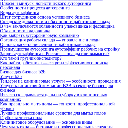
Плюсы и минусы логистического аутсорсинга
Особенности процесса аутсорсинга
Виды аутстаффинга
Штат сотрудников основа успешного бизнеса
Складские должности и обязанности работников склада
В чем заключаются обязанности упаковщика и фасовщика
Обязанности кладовщика
Как выбрать аутсорсинговую компанию
Организация работы склада — управление и люди
Основы расчета численности работников склада
Преимущества аутсорсинга аутстаффинг рабочих на стройку
Запрет аутстаффинга в России — правда или вымысел?
Кто такой грузчик-экспедитор?
Как найти работника — секреты эффективного поиска
персонала
Бизнес для бизнеса b2b
Услуги b2b
Тендеры на клининговые услуги — особенности проведения
Услуги клининговой компании B2B в секторе бизнес для
бизнеса
Из чего складываются цены на уборку в клининговых
компаниях
Как правильно мыть полы — тонкости профессиональной
уборки
Лучшие профессиональные средства для мытья полов
Глубокая чистка пола
Клининговое оборудование — основные виды
Чем мыть окна — бытовые и профессиональные средства