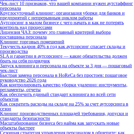
Чек-лист 10 признаков, что вашей компании нужен аутстаффинг
персонала
Круглосуточный клининг: организация уборки для банков и
предприятий с непрерывным циклом работы
Аутсорсинг в малом бизнесе с чего начать и как не потерять
контроль над процессами
Лицензия ЧАЗ: почему это главный критерий выбора
поставщика персонала
Клининг торговых помещений
Текучесть кадров 40% в год как аутсорсинг спасает склады и
производства
SLA и гарантии в аутсорсинге — какие обязательства должен
брать на себя подрядчик
Запуск клининга и персонала на объекте за 3 дня — пошаговый
чек-лист
Быстрая замена персонала в HoReCa без простоев: пошаговое
руководство 2026 года
Как контролировать качество уборки удаленно: инструменты,
регламенты, отчеты
Как обеспечить единый стандарт клининга во всей сети
объектов
Как сократить расходы на складе на 25% за счет аутсорсинга в
сезон
Клининг производственных площадей требования, допуски и
стандарты безопасности
Масштабирование бизнеса без найма как запускать новые
объекты быстрее
Сезонная стратегия управления персоналом в общепите: как