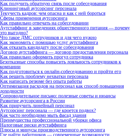
Как получить обратную связь после собеседования
Клининговый аутсорсинг персонала
Текучесть кадров: чем опасна и как с ней бороться
Сферы применения аутсорсинга
Как правильно отвечать на собеседовании
Аутстаффинг в заведениях общественного питания — почему
это выгодно?
Что такое ДМС сотрудников и для чего нужно
Как экономить с помощью услуг аутстаффинга
Как отказать кандидату после собеседования
Договор аутстаффинга — договор предоставления персонала
Как правильно оформить прогул сотрудника
Безотказные способы повысить лояльность сотрудников к
компании
Как подготовиться к онлайн-собеседованию и пройти его
Как решить проблему нехватки персонала
Как написать резюме без опыта работы
Оптимизация расходов на персонал как способ повышения
доходности
Сопроводительное письмо: полезные советы и нюансы
Развитие аутсорсинга в России
Как приручить линейный персонал
Аутсорсинг персонала — где кроется подвох?
Как часто необходимо мыть фасад здания
Преимущества профессиональной уборки офиса
Налоговые риски аутстаффинга
Плюсы и минусы производственного аутсорсинга
Где найти работников — современные возможности