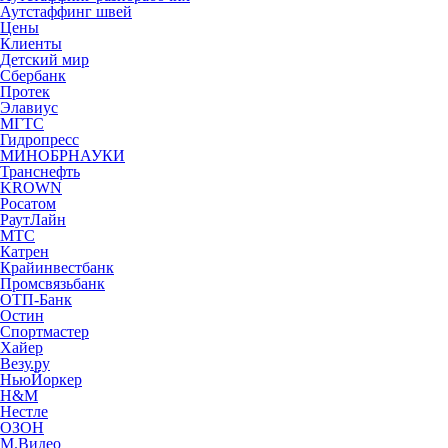
Аутстаффинг швей
Цены
Клиенты
Детский мир
Сбербанк
Протек
Элавиус
МГТС
Гидропресс
МИНОБРНАУКИ
Транснефть
KROWN
Росатом
РаутЛайн
МТС
Катрен
Крайинвестбанк
Промсвязьбанк
ОТП-Банк
Остин
Спортмастер
Хайер
Везу.ру
НьюЙоркер
H&M
Нестле
ОЗОН
М.Видео