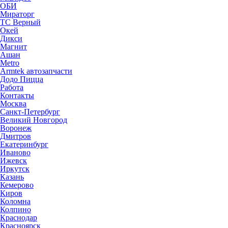
ОБИ
Мираторг
ТС Верный
Окей
Дикси
Магнит
Ашан
Metro
Аrmtek автозапчасти
Додо Пицца
Работа
Контакты
Москва
Санкт-Петербург
Великий Новгород
Воронеж
Дмитров
Екатеринбург
Иваново
Ижевск
Иркутск
Казань
Кемерово
Киров
Коломна
Колпино
Краснодар
Красноярск