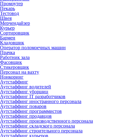
Промоутер
Пекарь
Тестовод
Швея
Мерчендайзер
Курьер
Сортировщик
Бармен
Кладовщик
Оператор поломоечных машин
Прачка
Работник зала
Фасовщик
Стикеровщик
Персонал на вахту
Нонкоринг
Аутстаффинг
Аутстаффинг водителей
Аутстаффинг уборщиц
Аутстаффинг IT разработчиков
Аутстаффинг иностранного персонала
Аутстаффинг поваров
Аутстаффинг программистов
Аутстаффинг продавцов
Аутстаффинг производственного персонала
Аутстаффинг складского персонала
Аутстаффинг строительного персонала
Аутстаффинг курьеров