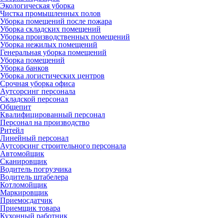
Экологическая уборка
Чистка промышленных полов
Уборка помещений после пожара
Уборка складских помещений
Уборка производственных помещений
Уборка нежилых помещений
Генеральная уборка помещений
Уборка помещений
Уборка банков
Уборка логистических центров
Срочная уборка офиса
Аутсорсинг персонала
Складской персонал
Общепит
Квалифицированный персонал
Персонал на производство
Ритейл
Линейный персонал
Аутсорсинг строительного персонала
Автомойщик
Сканировщик
Водитель погрузчика
Водитель штабелера
Котломойщик
Маркировщик
Приемосдатчик
Приемщик товара
Кухонный работник