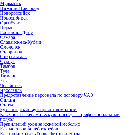
Мурманск
Нижний Новгород
Новороссийск
Новосибирск
Оренбург
Пермь
Ростов-на-Дону
Самара
Славянск-на-Кубани
Смоленск
Ставрополь
Стерлитамак
Сургут
Тамбов
Тула
Тюмень
Уфа
Челябинск
Ярославль
Предоставление персонала по договору ЧАЗ
Оплата
Статьи
Бухгалтерский аутсорсинг компании
Как чистить керамическую плитку — профессиональный
подход
Правильный уход за кожаной мебелью
Как моют окна небоскребов
Как происходит уборка фитнес-центра