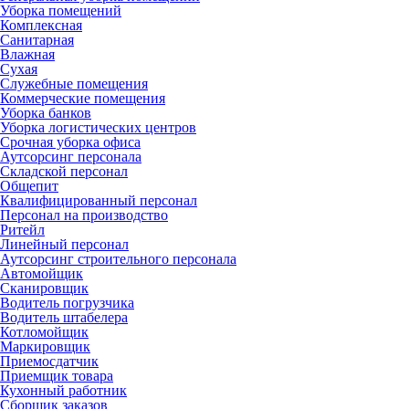
Уборка помещений
Комплексная
Санитарная
Влажная
Сухая
Служебные помещения
Коммерческие помещения
Уборка банков
Уборка логистических центров
Срочная уборка офиса
Аутсорсинг персонала
Складской персонал
Общепит
Квалифицированный персонал
Персонал на производство
Ритейл
Линейный персонал
Аутсорсинг строительного персонала
Автомойщик
Сканировщик
Водитель погрузчика
Водитель штабелера
Котломойщик
Маркировщик
Приемосдатчик
Приемщик товара
Кухонный работник
Сборщик заказов