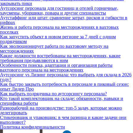
закрывать пики
Аутсорсинг персонала для гостиниц и отелей горничные,
хаусмены, уборщики, повара и другие специалисты
Аутстаффинг или штат: сравнение затрат, рисков и гибкости в
цифрах
Жизнь и работа персонала на месторождениях в вахтовых
поселках
Как запустить объект в новом регионе за 7 дней с одним
подрядчиком
Как эволюционирует работа по вахтовому методу на
месторождениях
Какие должности востребованы на месторождениях, какие
требования предъявляются к ним
Особенности поиска, адаптации и организация работы
вахтового персонала на месторождениях
Аутсорсинг vs Лизинг персонала: что выбрать для склада в 2026
году?
Как быстро закрыть потребность в персонале в пиковый сезон:
опыт Лидер Про
Как выбрать подрядчика по аутсорсингу персонала?
Кто такой комплектовщик на складе: обязанности, навыки и
специфика работы
Разнорабочий на производстве: топ-5 задач, которые можно
делегировать
Стикеровщик и упаковщик: в чем разница и какие задачи они
выполняют?
Политика конфиденциальности