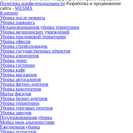
Политика конфиденциальности
Разработка и продвижение
сайта -
WESMA
Клининг
Уборка после ремонта
Уборка паркинга
Механизированная уборка территории
Уборка медицинских учреждений
Уборка придомовой территории
Уборка офисов
Уборка стройплощадок
Уборка государственных объектов
Уборка аэропортов
Уборка дорог
Уборка гостиниц
Уборка кафе
Уборка магазинов
Уборка автосалонов
Уборка фитнес-центров
Уборка кинотеатров
Мытье фасадов
Уборка бизнес-центров
Уборка территории
Уборка торговых центров
Уборка заводов
Поддерживающая уборка
Мойка окон альпинистами
Ежедневная уборка
Уборка подъездов