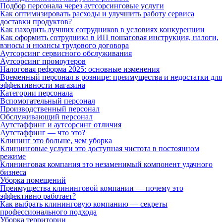
Подбор персонала через аутсорсинговые услуги
Как оптимизировать расходы и улучшить работу сервиса
доставки продуктов?
Как находить лучших сотрудников в условиях конкуренции
Как оформить сотрудника в ИП пошаговая инструкция, налоги,
взносы и нюансы трудового договора
Аутсорсинг сервисного обслуживания
Аутсорсинг промоутеров
Налоговая реформа 2025: основные изменения
Временный персонал в рознице: преимущества и недостатки для
эффективности магазина
Категории персонала
Вспомогательный персонал
Производственный персонал
Обслуживающий персонал
Аутстаффинг и аутсорсинг отличия
Аутстаффинг — что это?
Клининг это больше, чем уборка
Клининговые услуги это доступная чистота в постоянном
режиме
Клининговая компания это незаменимый компонент удачного
бизнеса
Уборка помещений
Преимущества клининговой компании — почему это
эффективно работает?
Как выбрать клининговую компанию — секреты
профессионального подхода
Уборка территории