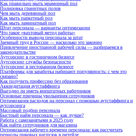
Как правильно мыть мраморный пол
Полировка гранитных полов
Чем мыть деревянный пол
Как мыть паркетный пол
Как мыть ламинатный пол
Штат персонала — варианты оптимизации
Что такое «вахтовый метод работы»
Особенности вывода персонала за штат
Заемный труд в России — насколько это законно
Привлечение иностранной рабочей силы — разбираемся в
законодательстве
Аутсорсинг в гостиничном бизнесе
Аутсорсинг службы безопасности
Аутсорсинг в ресторанном бизнесе
Платформы для заработка набирают популярность: с чем это
связано?
Как получить профессию без образования
Аккредитация аутстаффинга
Выгодно ли иметь внештатных работников
Основные причины увольнения сотрудников
Оптимизация расходов на персонал с помощью аутстаффинга и
аутсорсинга
Массовый подбор персонала
Быстрый найм персонала — как лучше?
Работа с самозанятыми в 2025 году
Как найти сотрудников для магазина
Оптимизация рабочего времени персонала: как рассчитать
периоды пиковых нагрузок в ритейле