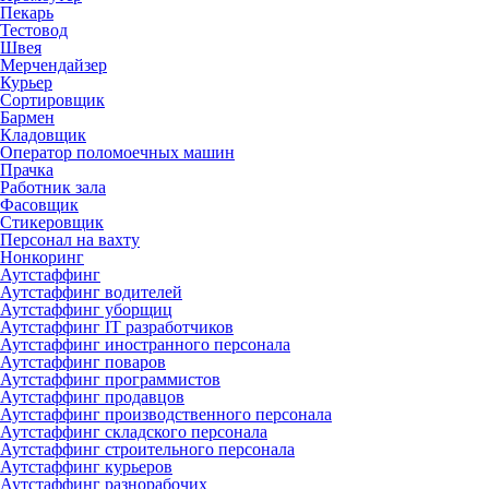
Пекарь
Тестовод
Швея
Мерчендайзер
Курьер
Сортировщик
Бармен
Кладовщик
Оператор поломоечных машин
Прачка
Работник зала
Фасовщик
Стикеровщик
Персонал на вахту
Нонкоринг
Аутстаффинг
Аутстаффинг водителей
Аутстаффинг уборщиц
Аутстаффинг IT разработчиков
Аутстаффинг иностранного персонала
Аутстаффинг поваров
Аутстаффинг программистов
Аутстаффинг продавцов
Аутстаффинг производственного персонала
Аутстаффинг складского персонала
Аутстаффинг строительного персонала
Аутстаффинг курьеров
Аутстаффинг разнорабочих