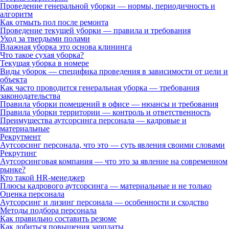
Проведение генеральной уборки — нормы, периодичность и
алгоритм
Как отмыть пол после ремонта
Проведение текущей уборки — правила и требования
Уход за твердыми полами
Влажная уборка это основа клининга
Что такое сухая уборка?
Текущая уборка в номере
Виды уборок — специфика проведения в зависимости от цели и
объекта
Как часто проводится генеральная уборка — требования
законодательства
Правила уборки помещений в офисе — нюансы и требования
Правила уборки территории — контроль и ответственность
Преимущества аутсорсинга персонала — кадровые и
материальные
Рекрутмент
Аутсорсинг персонала, что это — суть явления своими словами
Рекрутинг
Аутсорсинговая компания — что это за явление на современном
рынке?
Кто такой HR-менеджер
Плюсы кадрового аутсорсинга — материальные и не только
Оценка персонала
Аутсорсинг и лизинг персонала — особенности и сходство
Методы подбора персонала
Как правильно составить резюме
Как добиться повышения зарплаты