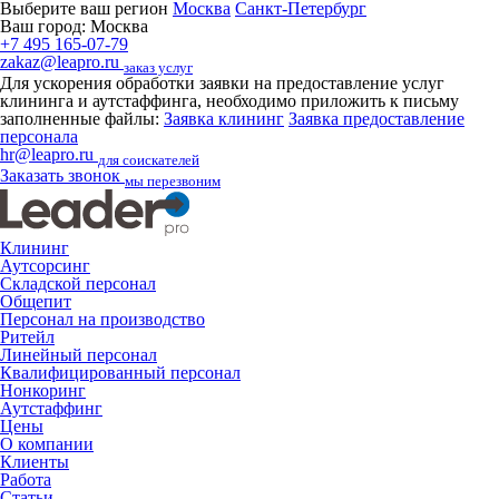
Выберите ваш регион
Москва
Санкт-Петербург
Ваш город:
Москва
+7 495 165-07-79
zakaz@leapro.ru
заказ услуг
Для ускорения обработки заявки на предоставление услуг
клининга и аутстаффинга, необходимо приложить к письму
заполненные файлы:
Заявка клининг
Заявка предоставление
персонала
hr@leapro.ru
для соискателей
Заказать звонок
мы перезвоним
Клининг
Аутсорсинг
Складской персонал
Общепит
Персонал на производство
Ритейл
Линейный персонал
Квалифицированный персонал
Нонкоринг
Аутстаффинг
Цены
О компании
Клиенты
Работа
Статьи