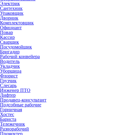
Электрик
Сантехник
Упаковщик
Дворник
Комплектовщик
Официант
Повар
Кассир
Сварщик
Посудомойщик
Бригадир
Рабочий конвейера
Водитель
Укладчик
Уборщица
Флорист
Грузчик
Слесарь
Инженер ПТО
Лифтер
Продавец-консультант
Подсобные рабочие
Горничная
Хостес
Бариста
Тележечник
Разнорабочий
Промоутер