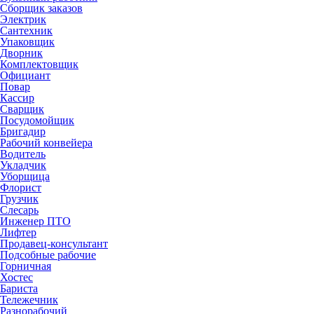
Сборщик заказов
Электрик
Сантехник
Упаковщик
Дворник
Комплектовщик
Официант
Повар
Кассир
Сварщик
Посудомойщик
Бригадир
Рабочий конвейера
Водитель
Укладчик
Уборщица
Флорист
Грузчик
Слесарь
Инженер ПТО
Лифтер
Продавец-консультант
Подсобные рабочие
Горничная
Хостес
Бариста
Тележечник
Разнорабочий