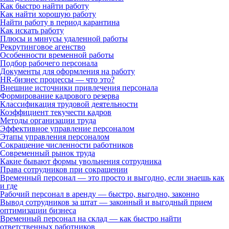
Как быстро найти работу
Как найти хорошую работу
Найти работу в период карантина
Как искать работу
Плюсы и минусы удаленной работы
Рекрутинговое агенство
Особенности временной работы
Подбор рабочего персонала
Документы для оформления на работу
HR-бизнес процессы — что это?
Внешние источники привлечения персонала
Формирование кадрового резерва
Классификация трудовой деятельности
Коэффициент текучести кадров
Методы организации труда
Эффективное управление персоналом
Этапы управления персоналом
Сокращение численности работников
Современный рынок труда
Какие бывают формы увольнения сотрудника
Права сотрудников при сокращении
Временный персонал — это просто и выгодно, если знаешь как
и где
Рабочий персонал в аренду — быстро, выгодно, законно
Вывод сотрудников за штат — законный и выгодный прием
оптимизации бизнеса
Временный персонал на склад — как быстро найти
ответственных работников