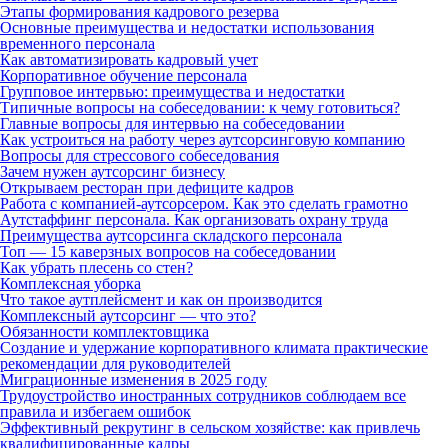
Этапы формирования кадрового резерва
Основные преимущества и недостатки использования
временного персонала
Как автоматизировать кадровый учет
Корпоративное обучение персонала
Групповое интервью: преимущества и недостатки
Типичные вопросы на собеседовании: к чему готовиться?
Главные вопросы для интервью на собеседовании
Как устроиться на работу через аутсорсинговую компанию
Вопросы для стрессового собеседования
Зачем нужен аутсорсинг бизнесу
Открываем ресторан при дефиците кадров
Работа с компанией-аутсорсером. Как это сделать грамотно
Аутстаффинг персонала. Как организовать охрану труда
Преимущества аутсорсинга складского персонала
Топ — 15 каверзных вопросов на собеседовании
Как убрать плесень со стен?
Комплексная уборка
Что такое аутплейсмент и как он производится
Комплексный аутсорсинг — что это?
Обязанности комплектовщика
Создание и удержание корпоративного климата практические
рекомендации для руководителей
Миграционные изменения в 2025 году
Трудоустройство иностранных сотрудников соблюдаем все
правила и избегаем ошибок
Эффективный рекрутинг в сельском хозяйстве: как привлечь
квалифицированные кадры