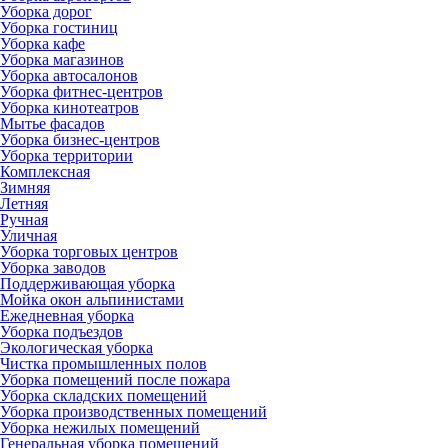
Уборка дорог
Уборка гостиниц
Уборка кафе
Уборка магазинов
Уборка автосалонов
Уборка фитнес-центров
Уборка кинотеатров
Мытье фасадов
Уборка бизнес-центров
Уборка территории
Комплексная
Зимняя
Летняя
Ручная
Уличная
Уборка торговых центров
Уборка заводов
Поддерживающая уборка
Мойка окон альпинистами
Ежедневная уборка
Уборка подъездов
Экологическая уборка
Чистка промышленных полов
Уборка помещений после пожара
Уборка складских помещений
Уборка производственных помещений
Уборка нежилых помещений
Генеральная уборка помещений