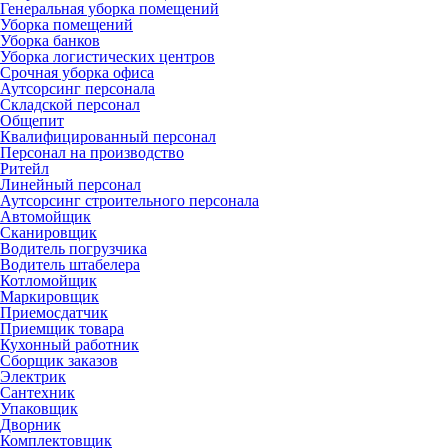
Генеральная уборка помещений
Уборка помещений
Уборка банков
Уборка логистических центров
Срочная уборка офиса
Аутсорсинг персонала
Складской персонал
Общепит
Квалифицированный персонал
Персонал на производство
Ритейл
Линейный персонал
Аутсорсинг строительного персонала
Автомойщик
Сканировщик
Водитель погрузчика
Водитель штабелера
Котломойщик
Маркировщик
Приемосдатчик
Приемщик товара
Кухонный работник
Сборщик заказов
Электрик
Сантехник
Упаковщик
Дворник
Комплектовщик