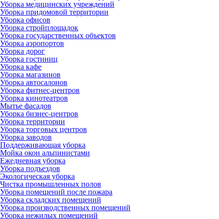
Уборка медицинских учреждений
Уборка придомовой территории
Уборка офисов
Уборка стройплощадок
Уборка государственных объектов
Уборка аэропортов
Уборка дорог
Уборка гостиниц
Уборка кафе
Уборка магазинов
Уборка автосалонов
Уборка фитнес-центров
Уборка кинотеатров
Мытье фасадов
Уборка бизнес-центров
Уборка территории
Уборка торговых центров
Уборка заводов
Поддерживающая уборка
Мойка окон альпинистами
Ежедневная уборка
Уборка подъездов
Экологическая уборка
Чистка промышленных полов
Уборка помещений после пожара
Уборка складских помещений
Уборка производственных помещений
Уборка нежилых помещений