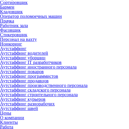
Сортировщик
Бармен
Кладовщик
Оператор поломоечных машин
Прачка
Работник зала
Фасовщик
Стикеровщик
Персонал на вахту
Нонкоринг
Аутстаффинг
Аутстаффинг водителей
Аутстаффинг уборщиц
Аутстаффинг IT разработчиков
Аутстаффинг иностранного персонала
Аутстаффинг поваров
Аутстаффинг программистов
Аутстаффинг продавцов
Аутстаффинг производственного персонала
Аутстаффинг складского персонала
Аутстаффинг строительного персонала
Аутстаффинг курьеров
Аутстаффинг разнорабочих
Аутстаффинг швей
Цены
О компании
Клиенты
Работа