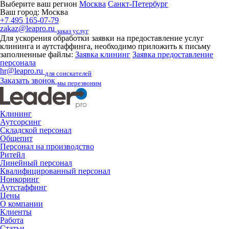
Выберите ваш регион
Москва
Санкт-Петербург
Ваш город:
Москва
+7 495 165-07-79
zakaz@leapro.ru
заказ услуг
Для ускорения обработки заявки на предоставление услуг
клининга и аутстаффинга, необходимо приложить к письму
заполненные файлы:
Заявка клининг
Заявка предоставление
персонала
hr@leapro.ru
для соискателей
Заказать звонок
мы перезвоним
Клининг
Аутсорсинг
Складской персонал
Общепит
Персонал на производство
Ритейл
Линейный персонал
Квалифицированный персонал
Нонкоринг
Аутстаффинг
Цены
О компании
Клиенты
Работа
Статьи