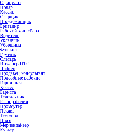
Официант
Повар
Кассир
Сварщик
Посудомойщик
Бригадир
Рабочий конвейера
Водитель
Укладчик
Уборщица
Флорист
Грузчик
Слесарь
Инженер ПТО
Лифтер
Продавец-консультант
Подсобные рабочие
Горничная
Хостес
Бариста
Тележечник
Разнорабочий
Промоутер
Пекарь
Тестовод
Швея
Мерчендайзер
Курьер