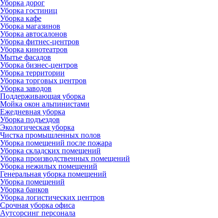
Уборка дорог
Уборка гостиниц
Уборка кафе
Уборка магазинов
Уборка автосалонов
Уборка фитнес-центров
Уборка кинотеатров
Мытье фасадов
Уборка бизнес-центров
Уборка территории
Уборка торговых центров
Уборка заводов
Поддерживающая уборка
Мойка окон альпинистами
Ежедневная уборка
Уборка подъездов
Экологическая уборка
Чистка промышленных полов
Уборка помещений после пожара
Уборка складских помещений
Уборка производственных помещений
Уборка нежилых помещений
Генеральная уборка помещений
Уборка помещений
Уборка банков
Уборка логистических центров
Срочная уборка офиса
Аутсорсинг персонала