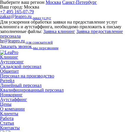
Выберите ваш регион
Москва
Санкт-Петербург
Ваш город:
Москва
+7 495 165-07-79
zakaz@leapro.ru
заказ услуг
Для ускорения обработки заявки на предоставление услуг
клининга и аутстаффинга, необходимо приложить к письму
заполненные файлы:
Заявка клининг
Заявка предоставление
персонала
hr@leapro.ru
для соискателей
Заказать звонок
мы перезвоним
Клининг
Аутсорсинг
Складской персонал
Общепит
Персонал на производство
Ритейл
Линейный персонал
Квалифицированный персонал
Нонкоринг
Аутстаффинг
Цены
О компании
Клиенты
Работа
Статьи
Контакты