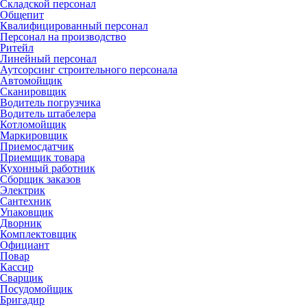
Складской персонал
Общепит
Квалифицированный персонал
Персонал на производство
Ритейл
Линейный персонал
Аутсорсинг строительного персонала
Автомойщик
Сканировщик
Водитель погрузчика
Водитель штабелера
Котломойщик
Маркировщик
Приемосдатчик
Приемщик товара
Кухонный работник
Сборщик заказов
Электрик
Сантехник
Упаковщик
Дворник
Комплектовщик
Официант
Повар
Кассир
Сварщик
Посудомойщик
Бригадир