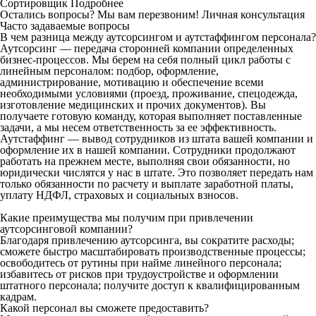
Сортировщик
Подробнее
Остались вопросы? Мы вам перезвоним!
Личная консультация
Часто задаваемые вопросы
В чем разница между аутсорсингом и аутстаффингом персонала?
Аутсорсинг — передача сторонней компании определенных
бизнес-процессов. Мы берем на себя полный цикл работы с
линейным персоналом: подбор, оформление,
администрирование, мотивацию и обеспечение всеми
необходимыми условиями (проезд, проживание, спецодежда,
изготовление медицинских и прочих документов). Вы
получаете готовую команду, которая выполняет поставленные
задачи, а мы несем ответственность за ее эффективность.
Аутстаффинг — вывод сотрудников из штата вашей компании и
оформление их в нашей компании. Сотрудники продолжают
работать на прежнем месте, выполняя свои обязанности, но
юридически числятся у нас в штате. Это позволяет передать нам
только обязанности по расчету и выплате заработной платы,
уплату НДФЛ, страховых и социальных взносов.
Какие преимущества мы получим при привлечении
аутсорсинговой компании?
Благодаря привлечению аутсорсинга, вы сократите расходы;
сможете быстро масштабировать производственные процессы;
освободитесь от рутины при найме линейного персонала;
избавитесь от рисков при трудоустройстве и оформлении
штатного персонала; получите доступ к квалифицированным
кадрам.
Какой персонал вы сможете предоставить?