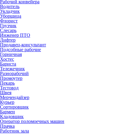
Рабочий конвейера
Водитель
Укладчик
Уборщица
Флорист
Грузчик
Слесарь
Инженер ПТО
Лифтер
Продавец-консультант
Подсобные рабочие
Горничная
Хостес
Бариста
Тележечник
Разнорабочий
Промоутер
Пекарь
Тестовод
Швея
Мерчендайзер
Курьер
Сортировщик
Бармен
Кладовщик
Оператор поломоечных машин
Прачка
Работник зала