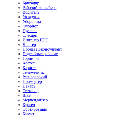
Бригадир
Рабочий конвейера
Водитель
Укладчик
Уборщица
Флорист
Грузчик
Слесарь
Инженер ПТО
Лифтер
Продавец-консультант
Подсобные рабочие
Горничная
Хостес
Бариста
Тележечник
Разнорабочий
Промоутер
Пекарь
Тестовод
Швея
Мерчендайзер
Курьер
Сортировщик
Бармен