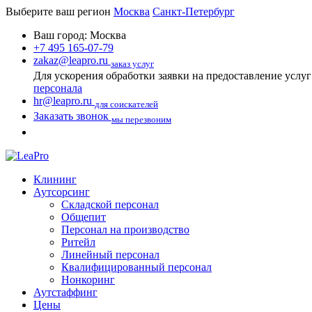
Выберите ваш регион
Москва
Санкт-Петербург
Ваш город:
Москва
+7 495 165-07-79
zakaz@leapro.ru
заказ услуг
Для ускорения обработки заявки на предоставление услу
персонала
hr@leapro.ru
для соискателей
Заказать звонок
мы перезвоним
Клининг
Аутсорсинг
Складской персонал
Общепит
Персонал на производство
Ритейл
Линейный персонал
Квалифицированный персонал
Нонкоринг
Аутстаффинг
Цены