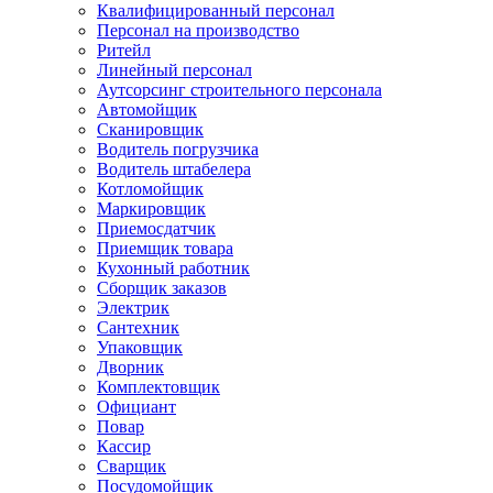
Квалифицированный персонал
Персонал на производство
Ритейл
Линейный персонал
Аутсорсинг строительного персонала
Автомойщик
Сканировщик
Водитель погрузчика
Водитель штабелера
Котломойщик
Маркировщик
Приемосдатчик
Приемщик товара
Кухонный работник
Сборщик заказов
Электрик
Сантехник
Упаковщик
Дворник
Комплектовщик
Официант
Повар
Кассир
Сварщик
Посудомойщик