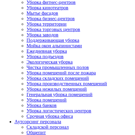
Уборка фитнес-центров
Уборка кинотеатров
Мытье фасадов
Уборка бизнес-центров
Уборка территории
Уборка торговых центров
Уборка заводов
Поддерживающая уборка
Мойка окон альпинистами
Ежедневная уборка
Уборка подъездов
Экологическая уборка
Чистка промышленных полов
Уборка помещений после пожара
Уборка складских помещений
Уборка производственных помещений
Уборка нежилых помещений
Генеральная уборка помещений
Уборка помещений
Уборка банков
Уборка логистических центров
Срочная уборка офиса
Аутсорсинг персонала
Складской персонал
Общепит