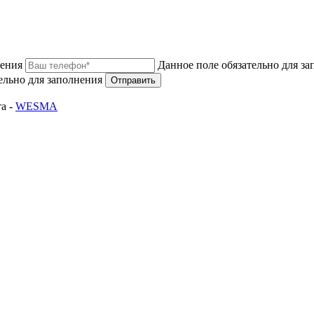
нения
Данное поле обязательно для з
ельно для заполнения
Отправить
а -
WESMA