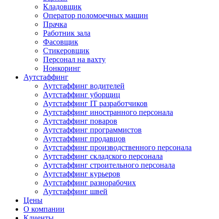
Кладовщик
Оператор поломоечных машин
Прачка
Работник зала
Фасовщик
Стикеровщик
Персонал на вахту
Нонкоринг
Аутстаффинг
Аутстаффинг водителей
Аутстаффинг уборщиц
Аутстаффинг IT разработчиков
Аутстаффинг иностранного персонала
Аутстаффинг поваров
Аутстаффинг программистов
Аутстаффинг продавцов
Аутстаффинг производственного персонала
Аутстаффинг складского персонала
Аутстаффинг строительного персонала
Аутстаффинг курьеров
Аутстаффинг разнорабочих
Аутстаффинг швей
Цены
О компании
Клиенты