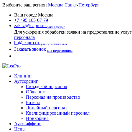
Выберите ваш регион
Москва
Санкт-Петербург
Ваш город:
Москва
+7 495 165-07-79
zakaz@leapro.ru
заказ услуг
Для ускорения обработки заявки на предоставление услу
персонала
hr@leapro.ru
для соискателей
Заказать звонок
мы перезвоним
Клининг
Аутсорсинг
Складской персонал
Общепит
Персонал на производство
Ритейл
Линейный персонал
Квалифицированный персонал
Нонкоринг
Аутстаффинг
Цены