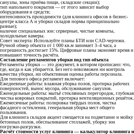
санузлы, зоны приёма пищи, складские секции);
тип напольного покрытия — от этого зависит выбор
оборудования и средств;
интенсивность проходимости (для клининга офисов в бизнес-
центре класса А и уборки складов нормы принципиально
разные);
наличие специальных зон: серверные, чистые комнаты,
холодильные камеры.
Совет эксперта: Используйте планы БТИ или CAD-чертежи.
Ручной обмер объекта от 1 000 кв.м занимает 3–4 часа, а
погрешность достигает 15%. Цифровые планы экономят время и
повышают точность расчёта.
Составление регламентов уборки под тип объекта
Регламенты уборки — это документ, в котором прописано: что,
где, когда и как убирается. Без него невозможен ни контроль
качества уборки, ни объективная оценка работы персонала.
Для типового офиса регламент включает:
Ежедневные работы: влажная уборка полов, протирка рабочих
поверхностей, вынос мусора, обслуживание санузлов.
Еженедельные работы: мытьё стеклянных перегородок, глубокая
чистка ковровых покрытий, протирка вентиляционных решёток.
Ежемесячные работы: полировка твёрдых полов, чистка
фасадного остекления, генеральная уборка мест общего
пользования.
Для клининга складов акцент смещается на подметание и мойку
бетонных полов, обеспыливание стеллажей, уборку зон
погрузки-разгрузки.
Расчёт стоимости услуг клининга — калькулятор клининга и