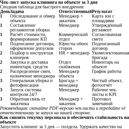
Чек-лист запуска клининга на объекте за 3 дня
Сводная таблица для быстрого внедрения:
День
Задача
Ответственный
Результат
1
Обследование и обмер
Менеджер +
Карта зон с
объекта
заказчик
площадями
1
Составление
Менеджер
Утверждённый
регламентов уборки
регламент
1
Расчёт стоимости,
Коммерческий
Согласованная
формирование КП
отдел
смета
1
Подписание договора,
Юристы обеих
Подписанный
оформление допусков
сторон
договор
2
Подбор и инструктаж
HR + менеджер
Укомплектованная
клинеров
бригада
2
Закупка и доставка
Отдел
Инвентарь на
инвентаря, средств
снабжения
объекте
2
Распределение смен,
Менеджер
График работы
назначение менеджера
объекта
3
Генеральная уборка и
Бригада +
Чистый объект,
фотофиксация
менеджер
фотоотчёт
3
Запуск системы
Менеджер
Рабочие чек-
контроля 24/7
листы и KPI
3
Обратная связь от
Менеджер +
Протокол
заказчика
заказчик
замечаний
Рекомендация: скачайте PDF-версию чек-листа и передайте её
ответственному за запуск на вашей стороне.
Как снизить текучку персонала и обеспечить стабильность на
объекте
Запустить клининг за 3 дня — полдела. Удержать качество на