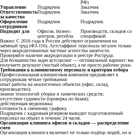
РФ)
Управление
Подрядчик
Заказчик
Ответственность
Подрядчик
Заказчик
за качество
Оформление
Подрядчик
Подрядчик
сотрудников
Подходит для
Офисов, бизнес-
Производств, складов со
центров, ритейла
спецификой
Важно: С 2016 года в России действуют ограничения на
заёмный труд (ФЗ-116). Аутстаффинг персонала легален только
через аккредитованные частные агентства занятости.
Проверяйте наличие аккредитации в реестре Роструда.
Для большинства задач аутсорсинг — оптимальный вариант: вы
получаете результат (чистый объект), а не просто рабочие руки.
Требования к клининговому персоналу и критерии отбора
Профессиональная клининговая компания предъявляет к
сотрудникам чёткие требования:
опыт работы на аналогичных объектах (офис, склад,
производство);
знание технологий уборки и химических средств;
отсутствие судимости (проверка по базам);
действующая медкнижка;
готовность к сменному графику.
Подрядчик с кадровым резервом выводит подготовленный
персонал на объект в течение 24 часов.
Организация клининга офисов и складов — распределение
смен
Организация клининга включает не только подбор людей, но и