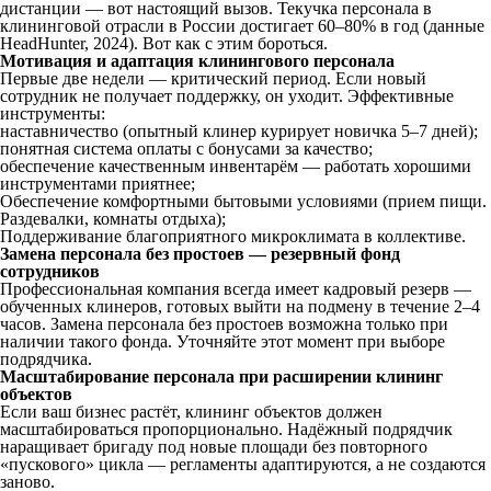
дистанции — вот настоящий вызов. Текучка персонала в
клининговой отрасли в России достигает 60–80% в год (данные
HeadHunter, 2024). Вот как с этим бороться.
Мотивация и адаптация клинингового персонала
Первые две недели — критический период. Если новый
сотрудник не получает поддержку, он уходит. Эффективные
инструменты:
наставничество (опытный клинер курирует новичка 5–7 дней);
понятная система оплаты с бонусами за качество;
обеспечение качественным инвентарём — работать хорошими
инструментами приятнее;
Обеспечение комфортными бытовыми условиями (прием пищи.
Раздевалки, комнаты отдыха);
Поддерживание благоприятного микроклимата в коллективе.
Замена персонала без простоев — резервный фонд
сотрудников
Профессиональная компания всегда имеет кадровый резерв —
обученных клинеров, готовых выйти на подмену в течение 2–4
часов. Замена персонала без простоев возможна только при
наличии такого фонда. Уточняйте этот момент при выборе
подрядчика.
Масштабирование персонала при расширении клининг
объектов
Если ваш бизнес растёт, клининг объектов должен
масштабироваться пропорционально. Надёжный подрядчик
наращивает бригаду под новые площади без повторного
«пускового» цикла — регламенты адаптируются, а не создаются
заново.