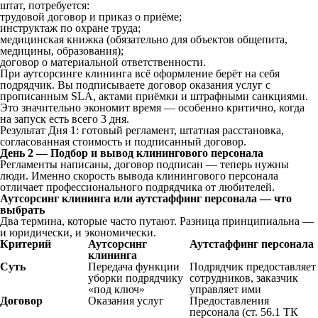
штат, потребуется:
трудовой договор и приказ о приёме;
инструктаж по охране труда;
медицинская книжка (обязательно для объектов общепита,
медицины, образования);
договор о материальной ответственности.
При аутсорсинге клининга всё оформление берёт на себя
подрядчик. Вы подписываете договор оказания услуг с
прописанным SLA, актами приёмки и штрафными санкциями.
Это значительно экономит время — особенно критично, когда
на запуск есть всего 3 дня.
Результат Дня 1: готовый регламент, штатная расстановка,
согласованная стоимость и подписанный договор.
День 2 — Подбор и вывод клинингового персонала
Регламенты написаны, договор подписан — теперь нужны
люди. Именно скорость вывода клинингового персонала
отличает профессионального подрядчика от любителей.
Аутсорсинг клининга или аутстаффинг персонала — что
выбрать
Два термина, которые часто путают. Разница принципиальна —
и юридически, и экономически.
Критерий
Аутсорсинг
Аутстаффинг персонала
клининга
Суть
Передача функции
Подрядчик предоставляет
уборки подрядчику
сотрудников, заказчик
«под ключ»
управляет ими
Договор
Оказания услуг
Предоставления
персонала (ст. 56.1 ТК