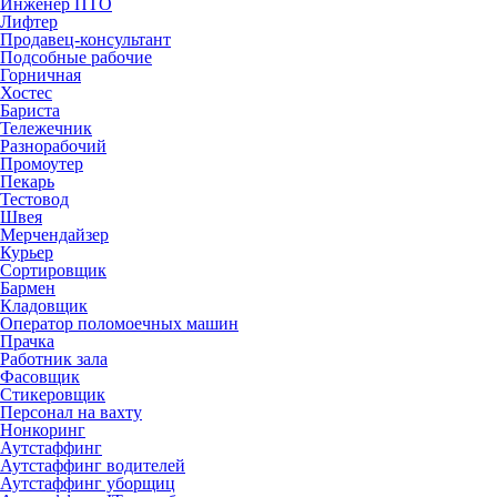
Инженер ПТО
Лифтер
Продавец-консультант
Подсобные рабочие
Горничная
Хостес
Бариста
Тележечник
Разнорабочий
Промоутер
Пекарь
Тестовод
Швея
Мерчендайзер
Курьер
Сортировщик
Бармен
Кладовщик
Оператор поломоечных машин
Прачка
Работник зала
Фасовщик
Стикеровщик
Персонал на вахту
Нонкоринг
Аутстаффинг
Аутстаффинг водителей
Аутстаффинг уборщиц