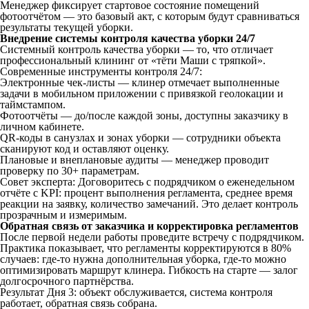
Менеджер фиксирует стартовое состояние помещений
фотоотчётом — это базовый акт, с которым будут сравниваться
результаты текущей уборки.
Внедрение системы контроля качества уборки 24/7
Системный контроль качества уборки — то, что отличает
профессиональный клининг от «тёти Маши с тряпкой».
Современные инструменты контроля 24/7:
Электронные чек-листы — клинер отмечает выполненные
задачи в мобильном приложении с привязкой геолокации и
таймстампом.
Фотоотчёты — до/после каждой зоны, доступны заказчику в
личном кабинете.
QR-коды в санузлах и зонах уборки — сотрудники объекта
сканируют код и оставляют оценку.
Плановые и внеплановые аудиты — менеджер проводит
проверку по 30+ параметрам.
Совет эксперта: Договоритесь с подрядчиком о еженедельном
отчёте с KPI: процент выполнения регламента, среднее время
реакции на заявку, количество замечаний. Это делает контроль
прозрачным и измеримым.
Обратная связь от заказчика и корректировка регламентов
После первой недели работы проведите встречу с подрядчиком.
Практика показывает, что регламенты корректируются в 80%
случаев: где-то нужна дополнительная уборка, где-то можно
оптимизировать маршрут клинера. Гибкость на старте — залог
долгосрочного партнёрства.
Результат Дня 3: объект обслуживается, система контроля
работает, обратная связь собрана.