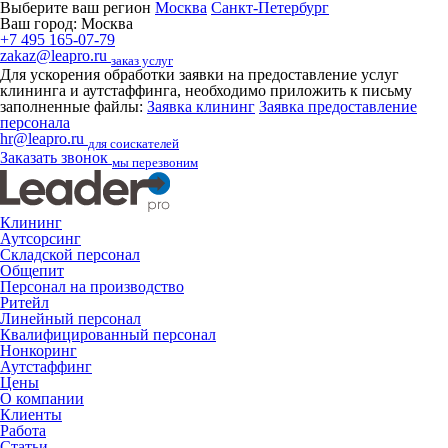
Выберите ваш регион
Москва
Санкт-Петербург
Ваш город:
Москва
+7 495 165-07-79
zakaz@leapro.ru
заказ услуг
Для ускорения обработки заявки на предоставление услуг
клининга и аутстаффинга, необходимо приложить к письму
заполненные файлы:
Заявка клининг
Заявка предоставление
персонала
hr@leapro.ru
для соискателей
Заказать звонок
мы перезвоним
Клининг
Аутсорсинг
Складской персонал
Общепит
Персонал на производство
Ритейл
Линейный персонал
Квалифицированный персонал
Нонкоринг
Аутстаффинг
Цены
О компании
Клиенты
Работа
Статьи