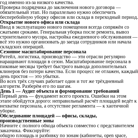
год именно из-за низкого качества.
Проверка подрядчика до заключения нового договора —
обязательный этап. Но параллельно нужно обеспечить
бесперебойную уборку офисов или склада в переходный период.
Открытие нового офиса или склада
Ввод в эксплуатацию нового помещения всегда сопряжён со
сжатыми сроками. Генеральная уборка после ремонта, вывоз
строительного мусора, настройка ежедневного обслуживания —
всё это нужно организовать до заезда сотрудников или начала
складских операций.
Сезонное масштабирование персонала
Ритейл, логистика, производство — эти отрасли регулярно
наращивают площади в сезон. Масштабирование персонала в
пиковые месяцы требует быстрого вывода дополнительных
клинеров без потери качества. Если процесс не отлажен, каждый
день простоя — это убытки.
Во всех трёх случаях работает один и тот же трёхдневный
алгоритм. Разберём его по шагам.
День 1 — Аудит объекта и формирование требований
Первый день — фундамент всего проекта. Ошибки на этом
этапе обойдутся дорого: неправильный расчёт площадей ведёт к
нехватке персонала, а отсутствие регламента — к хаотичной
уборке.
Обследование площадей — офисы, склады,
производственные зоны
Начните с полного обхода объекта совместно с представителем
заказчика. Фиксируйте:
общую площадь и разбивку по зонам (кабинеты, open space,