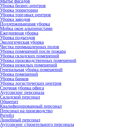
Мытье фасадов
Уборка бизнес-центров
Уборка территории
Уборка торговых центров
Уборка заводов
Поддерживающая уборка
Мойка окон альпинистами
Ежедневная уборка
Уборка подъездов
Экологическая уборка
Чистка промышленных полов
Уборка помещений после пожара
Уборка складских помещений
Уборка производственных помещений
Уборка нежилых помещений
Генеральная уборка помещений
Уборка помещений
Уборка банков
Уборка логистических центров
Срочная уборка офиса
Аутсорсинг персонала
Складской персонал
Общепит
Квалифицированный персонал
Персонал на производство
Ритейл
Линейный персонал
Аутсорсинг строительного персонала