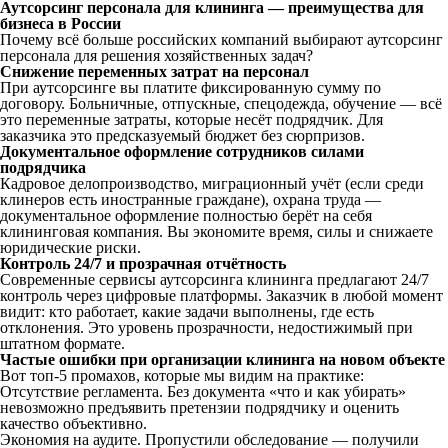
Аутсорсинг персонала для клининга — преимущества для
бизнеса в России
Почему всё больше российских компаний выбирают аутсорсинг
персонала для решения хозяйственных задач?
Снижение переменных затрат на персонал
При аутсорсинге вы платите фиксированную сумму по
договору. Больничные, отпускные, спецодежда, обучение — всё
это переменные затраты, которые несёт подрядчик. Для
заказчика это предсказуемый бюджет без сюрпризов.
Документальное оформление сотрудников силами
подрядчика
Кадровое делопроизводство, миграционный учёт (если среди
клинеров есть иностранные граждане), охрана труда —
документальное оформление полностью берёт на себя
клининговая компания. Вы экономите время, силы и снижаете
юридические риски.
Контроль 24/7 и прозрачная отчётность
Современные сервисы аутсорсинга клининга предлагают 24/7
контроль через цифровые платформы. Заказчик в любой момент
видит: кто работает, какие задачи выполнены, где есть
отклонения. Это уровень прозрачности, недостижимый при
штатном формате.
Частые ошибки при организации клининга на новом объекте
Вот топ-5 промахов, которые мы видим на практике:
Отсутствие регламента. Без документа «что и как убирать»
невозможно предъявить претензии подрядчику и оценить
качество объективно.
Экономия на аудите. Пропустили обследование — получили