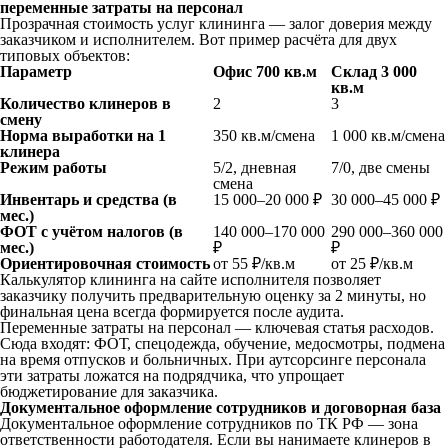
переменные затраты на персонал
Прозрачная стоимость услуг клининга — залог доверия между
заказчиком и исполнителем. Вот пример расчёта для двух
типовых объектов:
Параметр
Офис 700 кв.м
Склад 3 000
кв.м
Количество клинеров в
2
3
смену
Норма выработки на 1
350 кв.м/смена
1 000 кв.м/смена
клинера
Режим работы
5/2, дневная
7/0, две смены
смена
Инвентарь и средства (в
15 000–20 000 ₽
30 000–45 000 ₽
мес.)
ФОТ с учётом налогов (в
140 000–170 000
290 000–360 000
мес.)
₽
₽
Ориентировочная стоимость
от 55 ₽/кв.м
от 25 ₽/кв.м
Калькулятор клининга на сайте исполнителя позволяет
заказчику получить предварительную оценку за 2 минуты, но
финальная цена всегда формируется после аудита.
Переменные затраты на персонал — ключевая статья расходов.
Сюда входят: ФОТ, спецодежда, обучение, медосмотры, подмена
на время отпусков и больничных. При аутсорсинге персонала
эти затраты ложатся на подрядчика, что упрощает
бюджетирование для заказчика.
Документальное оформление сотрудников и договорная база
Документальное оформление сотрудников по ТК РФ — зона
ответственности работодателя. Если вы нанимаете клинеров в