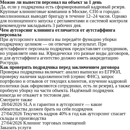
Можно ли вывести персонал на объект за 1 день
Да, если у подрядчика есть сформированный кадровый резерв.
Крупные клининговые компании в Москве, СПб и городах-
миллионниках выводят бригаду в течение 12–24 часов. Однако
для полноценного запуска с регламентами и системой контроля
рекомендуем закладывать 3 рабочих дня.
Чем аутсорсинг клининга отличается от аутстаффинга
персонала
При аутсорсинге клининга вы передаёте функцию уборки
подрядчику целиком — он отвечает за результат. При
аутстаффинге персонала подрядчик предоставляет сотрудников,
но управляете ими вы. Юридически это разные виды договоров,
и для аутстаффинга агентство должно иметь аккредитацию
Роструда.
Как проверить подрядчика перед заключением договора
Проверка подрядчика включает: анализ выписки из ЕГРЮЛ,
проверку наличия задолженностей (сервис ФНС), запрос
портфолио и отзывов от текущих клиентов, изучение кадровой
политики (как оформляются сотрудники, есть ли резерв), а также
пробную уборку на части объекта. Надёжный подрядчик
никогда не откажет в тестовом дне.
Смотрите также
28/04/2026
SLA и гарантии в аутсорсинге — какие
обязательства должен брать на себя подрядчик
27/04/2026
Текучесть кадров 40% в год как аутсорсинг спасает
склады и производства
27/04/2026
Клининг торговых помещений
Заказать услуги