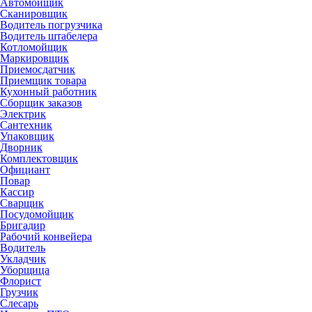
Автомойщик
Сканировщик
Водитель погрузчика
Водитель штабелера
Котломойщик
Маркировщик
Приемосдатчик
Приемщик товара
Кухонный работник
Сборщик заказов
Электрик
Сантехник
Упаковщик
Дворник
Комплектовщик
Официант
Повар
Кассир
Сварщик
Посудомойщик
Бригадир
Рабочий конвейера
Водитель
Укладчик
Уборщица
Флорист
Грузчик
Слесарь