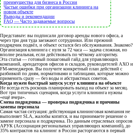
преимущества для бизнеса в России
Частые ошибки при организации клининга на
новом объекте
Выводы и рекомендации
FAQ — Часто задаваемые вопросы
Представьте: вы подписали договор аренды нового офиса, а
через три дня туда заезжают сотрудники. Или прежний
подрядчик подвёл, и объект остался без обслуживания. Знакомо?
Организация клининга с нуля за 72 часа — задача сложная, но
вполне реальная, если действовать по чёткому алгоритму.
Эта статья — готовый пошаговый гайд для управляющих
компаний, арендаторов офисов и складов, руководителей АХО и
FM-менеджеров. Вы получите конкретный план действий с
разбивкой по дням, нормативами и таблицами, которые можно
применить сразу — без воды и абстрактных советов.
Когда нужен быстрый запуск услуг клининга на объекте
Не всегда есть роскошь планировать выход на объект за месяц.
Вот три типичных сценария, когда услуги клининга нужны
«ещё вчера».
Смена подрядчика — проверка подрядчика и причины
замены персонала
Самая частая ситуация: действующая клининговая компания не
выполняет SLA, жалобы копятся, и вы принимаете решение о
замене персонала и подрядчика. По данным отраслевых опросов
АРУК (Ассоциация региональных управляющих компаний), до
35% контрактов на клининг в России расторгаются в первый