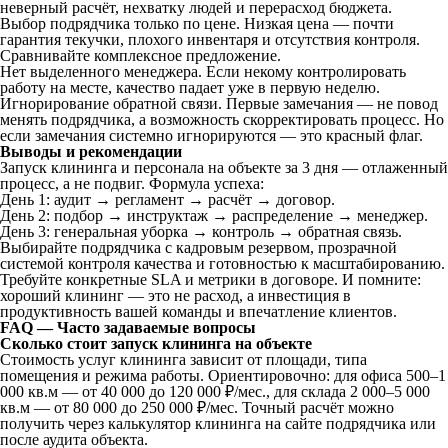
неверный расчёт, нехватку людей и перерасход бюджета.
Выбор подрядчика только по цене. Низкая цена — почти
гарантия текучки, плохого инвентаря и отсутствия контроля.
Сравнивайте комплексное предложение.
Нет выделенного менеджера. Если некому контролировать
работу на месте, качество падает уже в первую неделю.
Игнорирование обратной связи. Первые замечания — не повод
менять подрядчика, а возможность скорректировать процесс. Но
если замечания системно игнорируются — это красный флаг.
Выводы и рекомендации
Запуск клининга и персонала на объекте за 3 дня — отлаженный
процесс, а не подвиг. Формула успеха:
День 1: аудит → регламент → расчёт → договор.
День 2: подбор → инструктаж → распределение → менеджер.
День 3: генеральная уборка → контроль → обратная связь.
Выбирайте подрядчика с кадровым резервом, прозрачной
системой контроля качества и готовностью к масштабированию.
Требуйте конкретные SLA и метрики в договоре. И помните:
хороший клининг — это не расход, а инвестиция в
продуктивность вашей команды и впечатление клиентов.
FAQ — Часто задаваемые вопросы
Сколько стоит запуск клининга на объекте
Стоимость услуг клининга зависит от площади, типа
помещения и режима работы. Ориентировочно: для офиса 500–1
000 кв.м — от 40 000 до 120 000 ₽/мес., для склада 2 000–5 000
кв.м — от 80 000 до 250 000 ₽/мес. Точный расчёт можно
получить через калькулятор клининга на сайте подрядчика или
после аудита объекта.